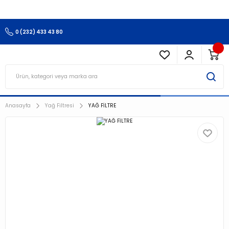
3.500 TL Ve Üzeri Alışverişlerinizde Kargo Ücretsiz !!!!!
0 (232) 433 43 80
Anasayfa
Yağ Filtresi
YAĞ FİLTRE