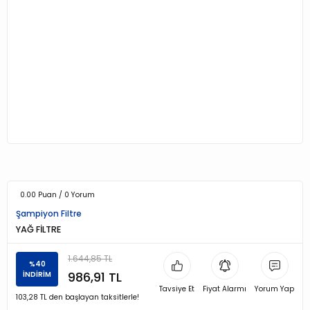
0.00 Puan / 0 Yorum
Şampiyon Filtre
YAĞ FİLTRE
1.644,85 TL
%40
986,91 TL
İNDİRİM
Tavsiye Et
Fiyat Alarmı
Yorum Yap
103,28 TL den başlayan taksitlerle!