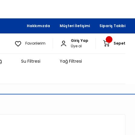
Hakkımızda
Müşteri İletişimi
Sipariş Takibi
Giriş Yap
Favorilerim
Sepet
Üye ol
ğ
Su Filtresi
Yağ Filtresi