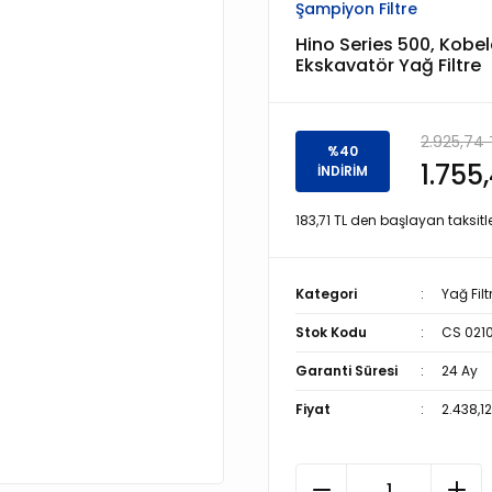
Şampiyon Filtre
Hino Series 500, Kobel
Ekskavatör Yağ Filtre
2.925,74 
%40
1.755
İNDİRİM
183,71 TL den başlayan taksitle
Kategori
Yağ Filt
Stok Kodu
CS 021
Garanti Süresi
24 Ay
Fiyat
2.438,1