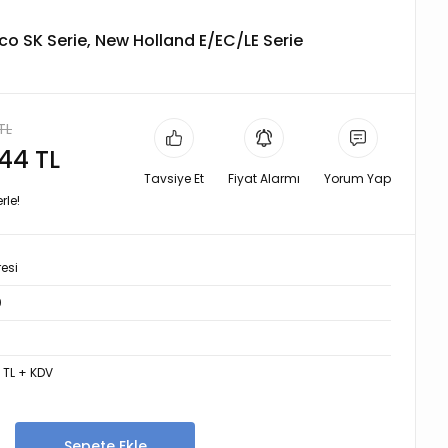
co SK Serie, New Holland E/EC/LE Serie
TL
,44 TL
Tavsiye Et
Fiyat Alarmı
Yorum Yap
rle!
resi
0
2 TL + KDV
Sepete Ekle