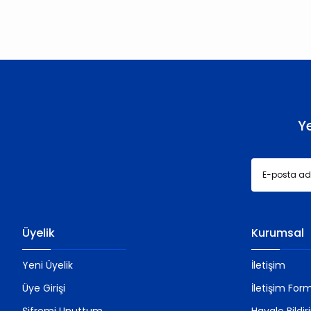
Ürün resmi kalitesiz, bozuk veya görüntülenemiyor.
Ürün açıklamasında eksik bilgiler bulunuyor.
Ürün bilgilerinde hatalar bulunuyor.
Ürün fiyatı diğer sitelerden daha pahalı.
Bu ürüne benzer farklı alternatifler olmalı.
Y
Üyelik
Kurumsal
Yeni Üyelik
İletişim
Üye Girişi
İletişim For