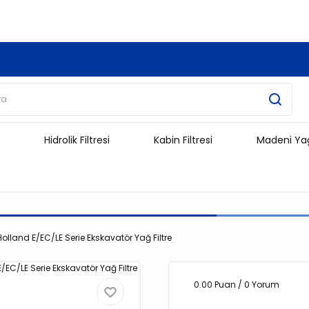
3.500 TL Ve Üzeri Alışverişlerinizde Kargo Ücretsiz !!!!!
Hidrolik Filtresi
Kabin Filtresi
Madeni Ya
Holland E/EC/LE Serie Ekskavatör Yağ Filtre
0.00 Puan / 0 Yorum