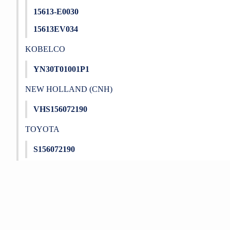
15613-E0030
15613EV034
KOBELCO
YN30T01001P1
NEW HOLLAND (CNH)
VHS156072190
TOYOTA
S156072190
Bu ürünün fiyat bilgisi, resim, ürün açıklamalarında ve diğer konu
Görüş ve önerileriniz için teşekkür ederiz.