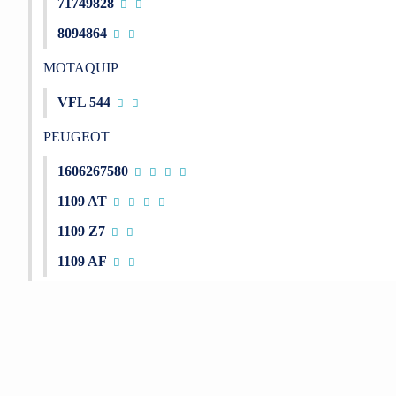
71749828
8094864
MOTAQUIP
VFL 544
PEUGEOT
1606267580
1109 AT
1109 Z7
1109 AF
Bu ürünün fiyat bilgisi, resim, ürün açıklamalarında ve diğer konu
Görüş ve önerileriniz için teşekkür ederiz.