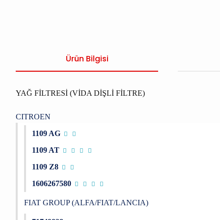
Ürün Bilgisi
YAĞ FİLTRESİ (VİDA DİŞLİ FİLTRE)
CITROEN
1109 AG
1109 AT
1109 Z8
1606267580
FIAT GROUP (ALFA/FIAT/LANCIA)