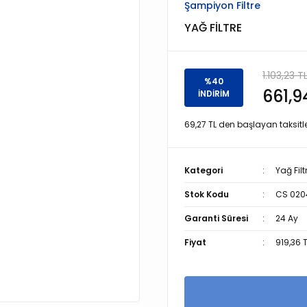
Şampiyon Filtre
YAĞ FİLTRE
1.103,23 T
%40
661,9
İNDİRİM
69,27 TL den başlayan taksitle
Kategori
Yağ Filt
Stok Kodu
CS 020
Garanti Süresi
24 Ay
Fiyat
919,36 