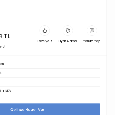
L
4 TL
Tavsiye Et
Fiyat Alarmı
Yorum Yap
rle!
resi
4
TL + KDV
Gelince Haber Ver