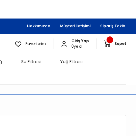
Hakkımızda
Müşteri İletişimi
Sipariş Takibi
Giriş Yap
Favorilerim
Sepet
Üye ol
ğ
Su Filtresi
Yağ Filtresi