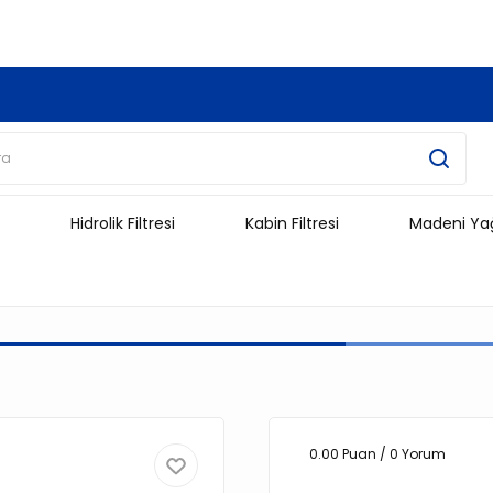
3.500 TL Ve Üzeri Alışverişlerinizde Kargo Ücretsiz !!!!!
Hidrolik Filtresi
Kabin Filtresi
Madeni Ya
0.00 Puan / 0 Yorum