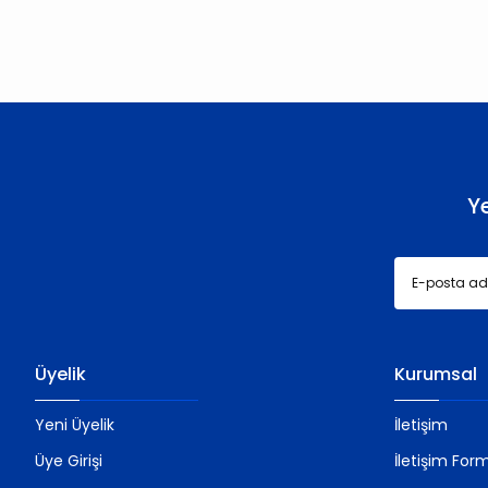
Ürün resmi kalitesiz, bozuk veya görüntülenemiyor.
Ürün açıklamasında eksik bilgiler bulunuyor.
Ürün bilgilerinde hatalar bulunuyor.
Ürün fiyatı diğer sitelerden daha pahalı.
Bu ürüne benzer farklı alternatifler olmalı.
Y
Üyelik
Kurumsal
Yeni Üyelik
İletişim
Üye Girişi
İletişim For