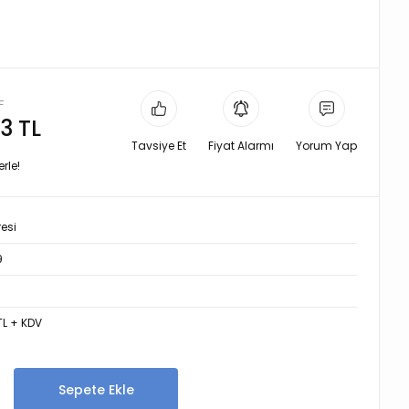
L
3 TL
Tavsiye Et
Fiyat Alarmı
Yorum Yap
rle!
resi
9
TL + KDV
Sepete Ekle