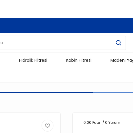
3.500 TL Ve Üzeri Alışverişlerinizde Kargo Ücretsiz !!!!!
Hidrolik Filtresi
Kabin Filtresi
Madeni Ya
0.00 Puan / 0 Yorum