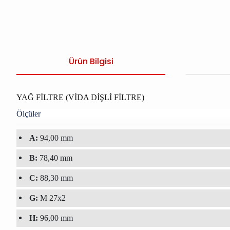
Ürün Bilgisi
YAĞ FİLTRE (VİDA DİŞLİ FİLTRE)
Ölçüler
A:
94,00 mm
B:
78,40 mm
C:
88,30 mm
G:
M 27x2
H:
96,00 mm