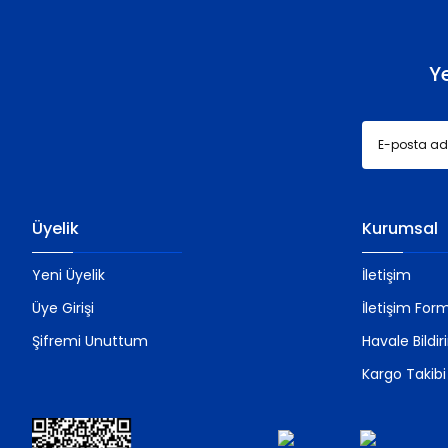
Ürün fiyatı diğer sitelerden daha pahalı.
Bu ürüne benzer farklı alternatifler olmalı.
Y
Üyelik
Kurumsal
Yeni Üyelik
İletişim
Üye Girişi
İletişim For
Şifremi Unuttum
Havale Bildi
Kargo Takibi