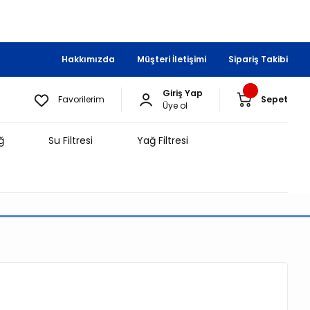
Hakkımızda
Müşteri İletişimi
Sipariş Takibi
Giriş Yap
Favorilerim
Sepet
Üye ol
ğ
Su Filtresi
Yağ Filtresi