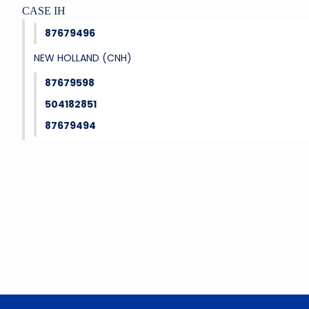
CASE IH
87679496
NEW HOLLAND (CNH)
87679598
504182851
87679494
Bu ürünün fiyat bilgisi, resim, ürün açıklamalarında ve diğer konu
Görüş ve önerileriniz için teşekkür ederiz.
Ürün resmi kalitesiz, bozuk veya görüntülenemiyor.
Ürün açıklamasında eksik bilgiler bulunuyor.
Ürün bilgilerinde hatalar bulunuyor.