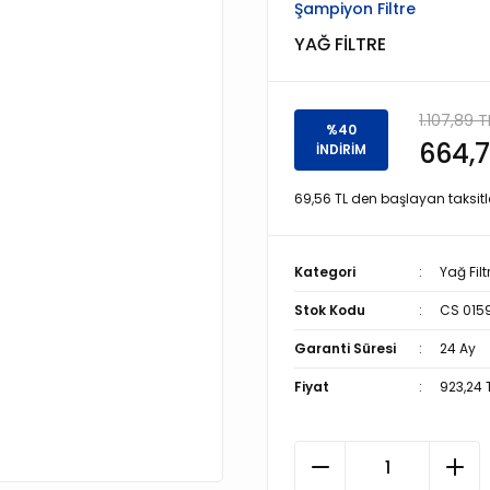
Şampiyon Filtre
YAĞ FİLTRE
1.107,89 T
%40
664,7
İNDİRİM
69,56 TL den başlayan taksitle
Kategori
Yağ Filt
Stok Kodu
CS 015
Garanti Süresi
24 Ay
Fiyat
923,24 