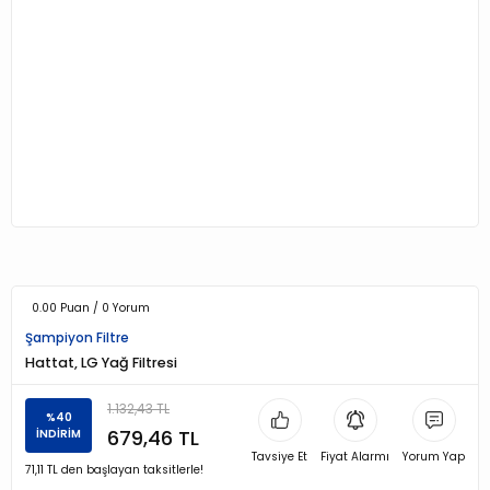
0.00 Puan / 0 Yorum
Şampiyon Filtre
Hattat, LG Yağ Filtresi
1.132,43 TL
%40
679,46 TL
İNDİRİM
Tavsiye Et
Fiyat Alarmı
Yorum Yap
71,11 TL den başlayan taksitlerle!