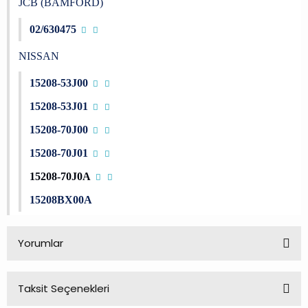
JCB (BAMFORD)
02/630475
NISSAN
15208-53J00
15208-53J01
15208-70J00
15208-70J01
15208-70J0A
15208BX00A
Yorumlar
Taksit Seçenekleri
Bu ürüne ilk yorumu siz yapın!