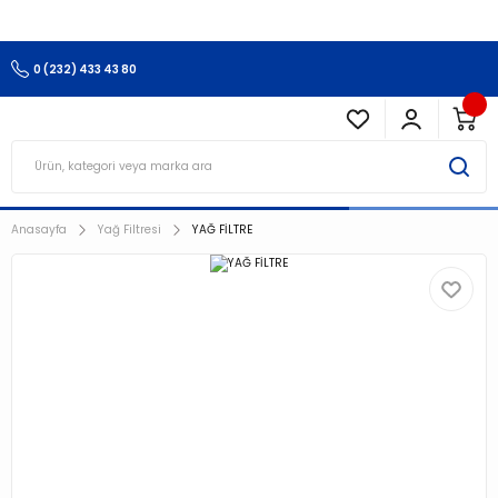
3.500 TL Ve Üzeri Alışverişlerinizde Kargo Ücretsiz !!!!!
0 (232) 433 43 80
Anasayfa
Yağ Filtresi
YAĞ FİLTRE