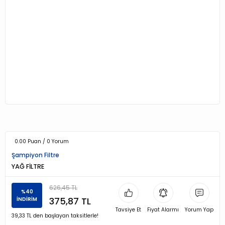
0.00 Puan / 0 Yorum
Şampiyon Filtre
YAĞ FİLTRE
626,45 TL
%40
375,87 TL
İNDİRİM
Tavsiye Et
Fiyat Alarmı
Yorum Yap
39,33 TL den başlayan taksitlerle!