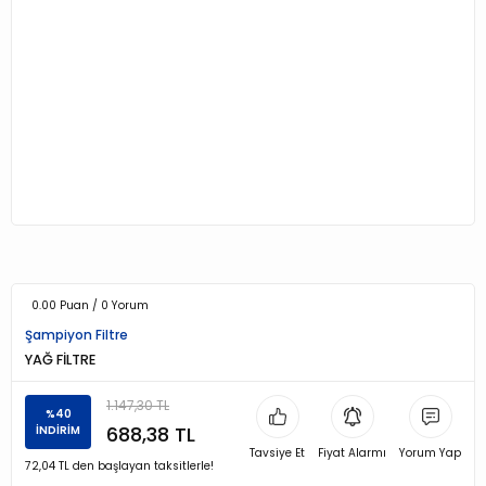
0.00 Puan / 0 Yorum
Şampiyon Filtre
YAĞ FİLTRE
1.147,30 TL
%40
688,38 TL
İNDİRİM
Tavsiye Et
Fiyat Alarmı
Yorum Yap
72,04 TL den başlayan taksitlerle!