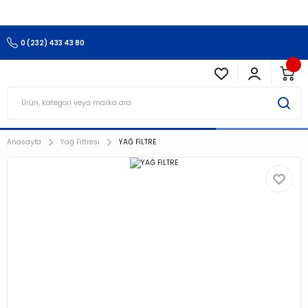
3.500 TL Ve Üzeri Alışverişlerinizde Kargo Ücretsiz !!!!!
0 (232) 433 43 80
Anasayfa
Yağ Filtresi
YAĞ FİLTRE