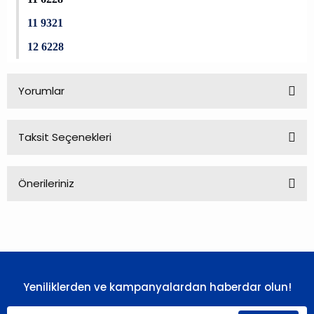
11 9321
12 6228
Yorumlar
Taksit Seçenekleri
Bu ürüne ilk yorumu siz yapın!
Önerileriniz
Yorum Yaz
Bu ürünün fiyat bilgisi, resim, ürün açıklamalarında ve diğer
konularda yetersiz gördüğünüz noktaları öneri formunu
kullanarak tarafımıza iletebilirsiniz.
Görüş ve önerileriniz için teşekkür ederiz.
Yeniliklerden ve kampanyalardan haberdar olun!
Ürün resmi kalitesiz, bozuk veya görüntülenemiyor.
Ürün açıklamasında eksik bilgiler bulunuyor.