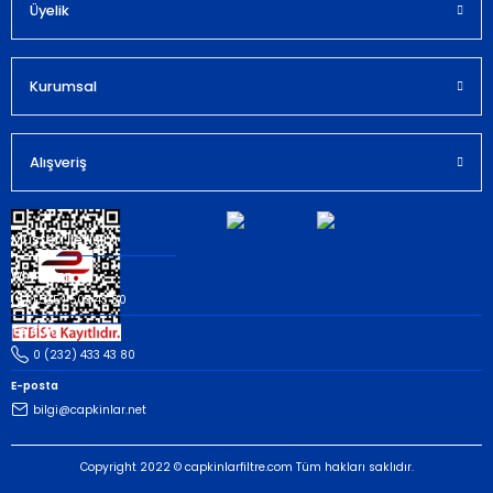
Bu ürüne benzer farklı alternatifler olmalı.
Üyelik
Kurumsal
Gönder
Alışveriş
Müşteri İletişim
Whatsapp
(535) 503 43 80
Telefon
0 (232) 433 43 80
E-posta
bilgi@capkinlar.net
Copyright 2022 © capkinlarfiltre.com Tüm hakları saklıdır.