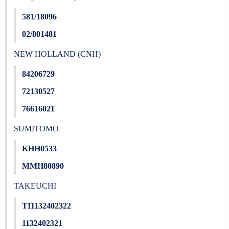
581/18096
02/801481
NEW HOLLAND (CNH)
84206729
72130527
76616021
SUMITOMO
KHH0533
MMH80890
TAKEUCHI
TI1132402322
1132402321