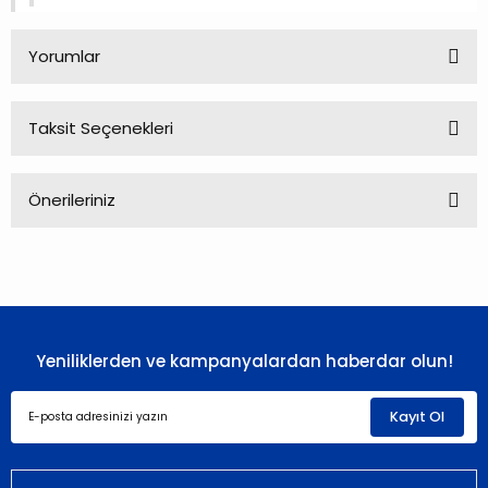
Yorumlar
Taksit Seçenekleri
Bu ürüne ilk yorumu siz yapın!
Önerileriniz
Yorum Yaz
Bu ürünün fiyat bilgisi, resim, ürün açıklamalarında ve diğer
konularda yetersiz gördüğünüz noktaları öneri formunu
kullanarak tarafımıza iletebilirsiniz.
Görüş ve önerileriniz için teşekkür ederiz.
Yeniliklerden ve kampanyalardan haberdar olun!
Ürün resmi kalitesiz, bozuk veya görüntülenemiyor.
Ürün açıklamasında eksik bilgiler bulunuyor.
Kayıt Ol
Ürün bilgilerinde hatalar bulunuyor.
Ürün fiyatı diğer sitelerden daha pahalı.