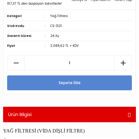
157,37 TL den başlayan taksitlerle!
Kategori
Yağ Filtresi
Stok Kodu
CS 0121
Garanti Süresi
24 Ay
Fiyat
2.088,62 TL + KDV
Sepete Ekle
Ürün Bilgisi
YAĞ FİLTRESİ (VİDA DİŞLİ FİLTRE)