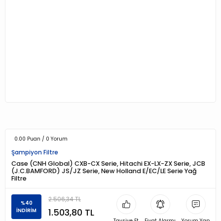
0.00 Puan / 0 Yorum
Şampiyon Filtre
Case (CNH Global) CXB-CX Serie, Hitachi EX-LX-ZX Serie, JCB
(J.C.BAMFORD) JS/JZ Serie, New Holland E/EC/LE Serie Yağ
Filtre
2.506,34 TL
%40
1.503,80 TL
İNDİRİM
Tavsiye Et
Fiyat Alarmı
Yorum Yap