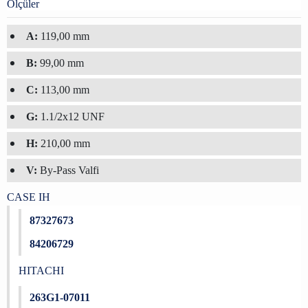
Ölçüler
A:
119,00 mm
B:
99,00 mm
C:
113,00 mm
G:
1.1/2x12 UNF
H:
210,00 mm
V:
By-Pass Valfi
CASE IH
87327673
84206729
HITACHI
263G1-07011