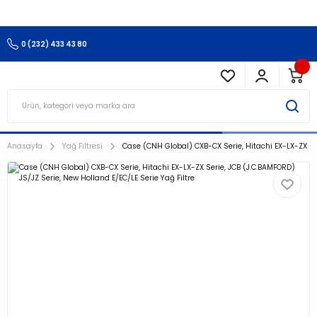
3.500 TL Ve Üzeri Alışverişlerinizde Kargo Ücretsiz !!!!!
0 (232) 433 43 80
Anasayfa
Yağ Filtresi
Case (CNH Global) CXB-CX Serie, Hitachi EX-LX-ZX Ser