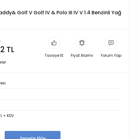
y& Golf V Golf IV & Polo III IV V 1.4 Benzinli Yağ
L
2 TL
Tavsiye Et
Fiyat Alarmı
Yorum Yap
rle!
resi
TL + KDV
Sepete Ekle