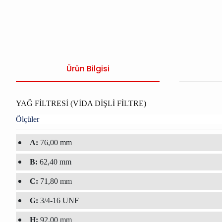
Ürün Bilgisi
YAĞ FİLTRESİ (VİDA DİŞLİ FİLTRE)
Ölçüler
A:
76,00 mm
B:
62,40 mm
C:
71,80 mm
G:
3/4-16 UNF
H:
92,00 mm