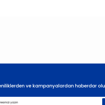
larda yetersiz gördüğünüz noktaları öneri formunu kullanarak tarafımıza
Bu ürüne ilk yorumu siz yapın!
Yorum Yaz
eniliklerden ve kampanyalardan haberdar olu