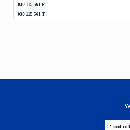
030 115 561 P
030 115 561 T
Bu ürünün fiyat bilgisi, resim, ürün açıklamalarında ve diğer konu
Görüş ve önerileriniz için teşekkür ederiz.
Ürün resmi kalitesiz, bozuk veya görüntülenemiyor.
Ürün açıklamasında eksik bilgiler bulunuyor.
Ürün bilgilerinde hatalar bulunuyor.
Ürün fiyatı diğer sitelerden daha pahalı.
Bu ürüne benzer farklı alternatifler olmalı.
Y