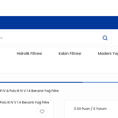
3.500 TL Ve Üzeri Alışverişlerinizde Kargo Ücretsiz !!!!!
Hidrolik Filtresi
Kabin Filtresi
Madeni Ya
& Polo III IV V 1.4 Benzinli Yağ Filtre
0.00 Puan / 0 Yorum