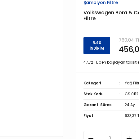
Şampiyon Filtre
Volkswagen Bora & Cadd
Filtre
760,04 T
%40
456,0
İNDİRİM
47,72 TL den başlayan taksitle
Kategori
Yağ Filt
Stok Kodu
CS 0112
Garanti Süresi
24 Ay
Fiyat
633,37 