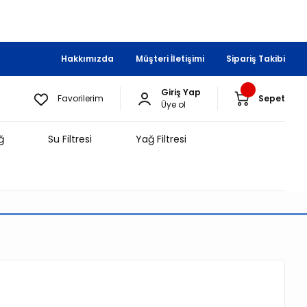
Hakkımızda
Müşteri İletişimi
Sipariş Takibi
Giriş Yap
Favorilerim
Sepet
Üye ol
ğ
Su Filtresi
Yağ Filtresi