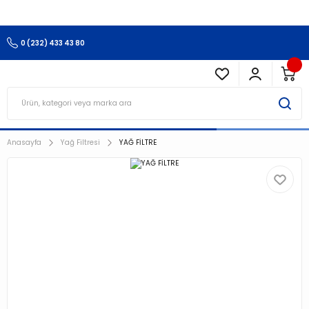
3.500 TL Ve Üzeri Alışverişlerinizde Kargo Ücretsiz !!!!!
0 (232) 433 43 80
Anasayfa
Yağ Filtresi
YAĞ FİLTRE