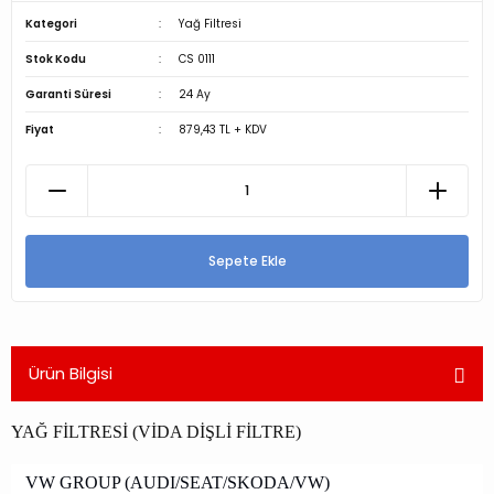
Kategori
Yağ Filtresi
Stok Kodu
CS 0111
Garanti Süresi
24 Ay
Fiyat
879,43 TL + KDV
Sepete Ekle
Ürün Bilgisi
YAĞ FİLTRESİ (VİDA DİŞLİ FİLTRE)
VW GROUP (AUDI/SEAT/SKODA/VW)