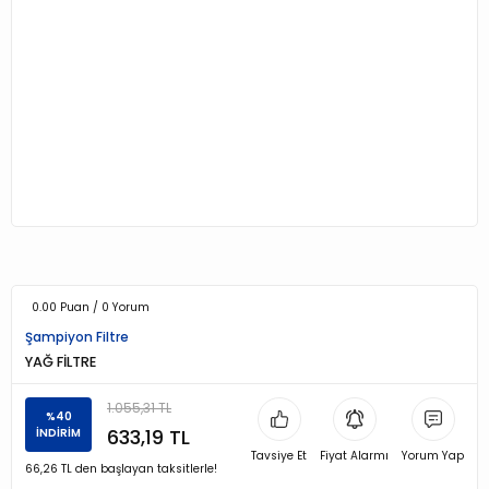
0.00 Puan / 0 Yorum
Şampiyon Filtre
YAĞ FİLTRE
1.055,31 TL
%40
633,19 TL
İNDİRİM
Tavsiye Et
Fiyat Alarmı
Yorum Yap
66,26 TL den başlayan taksitlerle!