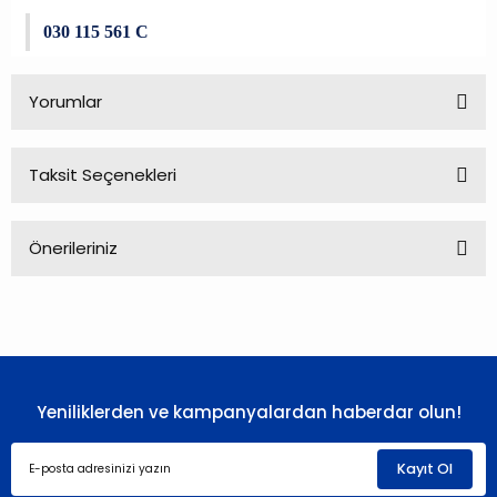
030 115 561 C
Yorumlar
Taksit Seçenekleri
Bu ürüne ilk yorumu siz yapın!
Önerileriniz
Yorum Yaz
Bu ürünün fiyat bilgisi, resim, ürün açıklamalarında ve diğer
konularda yetersiz gördüğünüz noktaları öneri formunu
kullanarak tarafımıza iletebilirsiniz.
Görüş ve önerileriniz için teşekkür ederiz.
Yeniliklerden ve kampanyalardan haberdar olun!
Ürün resmi kalitesiz, bozuk veya görüntülenemiyor.
Ürün açıklamasında eksik bilgiler bulunuyor.
Kayıt Ol
Ürün bilgilerinde hatalar bulunuyor.