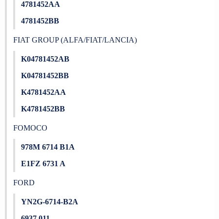
4781452AA
4781452BB
FIAT GROUP (ALFA/FIAT/LANCIA)
K04781452AB
K04781452BB
K4781452AA
K4781452BB
FOMOCO
978M 6714 B1A
E1FZ 6731 A
FORD
YN2G-6714-B2A
6937 011