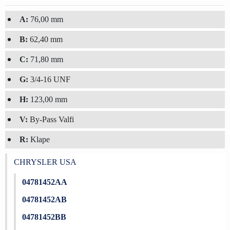
A:
76,00 mm
B:
62,40 mm
C:
71,80 mm
G:
3/4-16 UNF
H:
123,00 mm
V:
By-Pass Valfi
R:
Klape
CHRYSLER USA
04781452AA
04781452AB
04781452BB