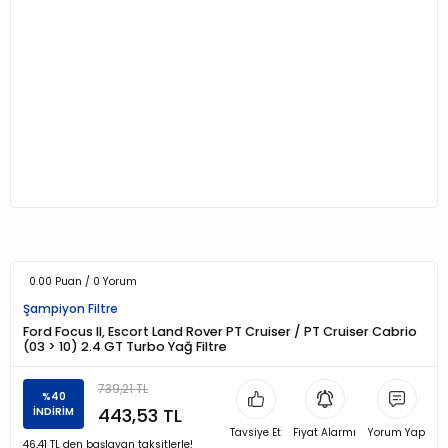
0.00 Puan / 0 Yorum
Şampiyon Filtre
Ford Focus II, Escort Land Rover PT Cruiser / PT Cruiser Cabrio
(03 > 10) 2.4 GT Turbo Yağ Filtre
739,21 TL
%40
443,53 TL
İNDİRİM
Tavsiye Et
Fiyat Alarmı
Yorum Yap
46,41 TL den başlayan taksitlerle!