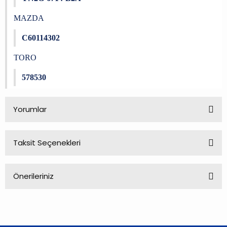
MAZDA
C60114302
TORO
578530
Yorumlar
Taksit Seçenekleri
Bu ürüne ilk yorumu siz yapın!
Önerileriniz
Yorum Yaz
Bu ürünün fiyat bilgisi, resim, ürün açıklamalarında ve diğer
konularda yetersiz gördüğünüz noktaları öneri formunu
kullanarak tarafımıza iletebilirsiniz.