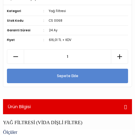
Kategori
Yağ Filtresi
Stok Kodu
CS 0068
Garanti Süresi
24 Ay
Fiyat
616,01 TL + KDV
Sepete Ekle
Ürün Bilgisi
YAĞ FİLTRESİ (VİDA DİŞLİ FİLTRE)
Ölçüler