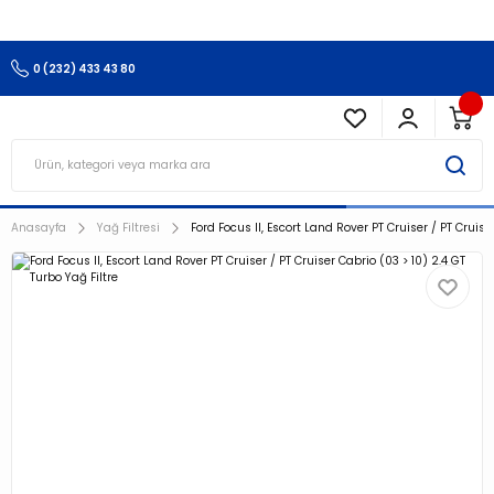
3.500 TL Ve Üzeri Alışverişlerinizde Kargo Ücretsiz !!!!!
0 (232) 433 43 80
Anasayfa
Yağ Filtresi
Ford Focus II, Escort Land Rover PT Cruiser / PT Cruise