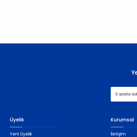
Bu ürünün fiyat bilgisi, resim, ürün açıklamalarında ve diğer konu
Görüş ve önerileriniz için teşekkür ederiz.
Ürün resmi kalitesiz, bozuk veya görüntülenemiyor.
Ürün açıklamasında eksik bilgiler bulunuyor.
Ürün bilgilerinde hatalar bulunuyor.
Ürün fiyatı diğer sitelerden daha pahalı.
Bu ürüne benzer farklı alternatifler olmalı.
Y
Üyelik
Kurumsal
Yeni Üyelik
İletişim