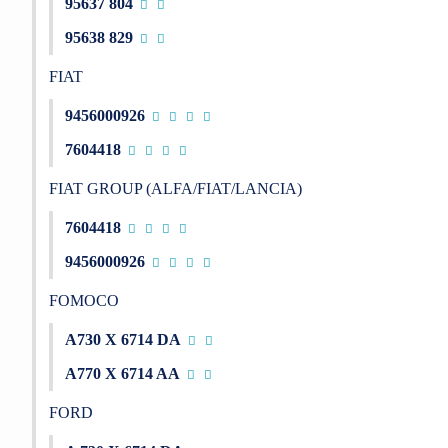
95637 804
95638 829
FIAT
9456000926
7604418
FIAT GROUP (ALFA/FIAT/LANCIA)
7604418
9456000926
FOMOCO
A730 X 6714 DA
A770 X 6714 AA
FORD