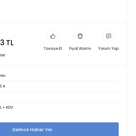
L
3 TL
Tavsiye Et
Fiyat Alarmı
Yorum Yap
le!
resi
6 A
TL + KDV
Gelince Haber Ver