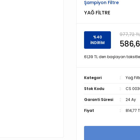
Şampiyon Filtre
YAĞ FİLTRE
977,72 T
%40
586,6
İNDİRİM
61,39 TL den başlayan taksitler
Kategori
Yağ Filt
Stok Kodu
CS 003
Garanti Süresi
24 Ay
Fiyat
814,77 