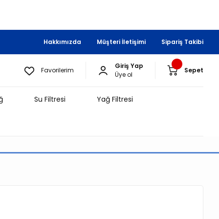
Hakkımızda
Müşteri İletişimi
Sipariş Takibi
Giriş Yap
Favorilerim
Sepet
Üye ol
ğ
Su Filtresi
Yağ Filtresi