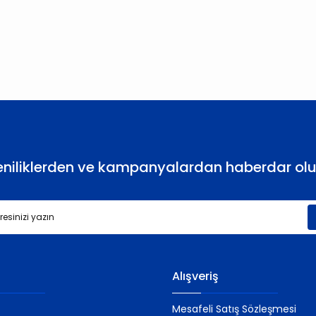
larda yetersiz gördüğünüz noktaları öneri formunu kullanarak tarafımıza
Bu ürüne ilk yorumu siz yapın!
Yorum Yaz
eniliklerden ve kampanyalardan haberdar olu
Gönder
Alışveriş
Mesafeli Satış Sözleşmesi