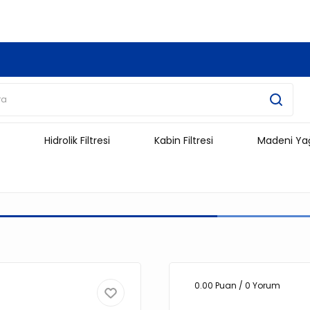
3.500 TL Ve Üzeri Alışverişlerinizde Kargo Ücretsiz !!!!!
Hidrolik Filtresi
Kabin Filtresi
Madeni Ya
0.00 Puan / 0 Yorum