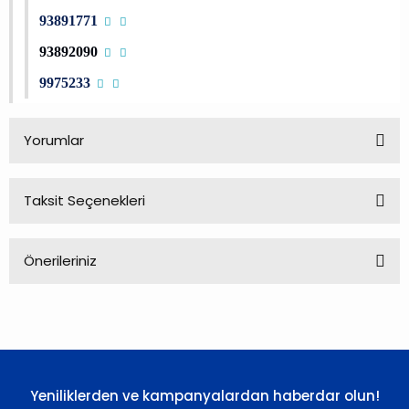
93891771
93892090
9975233
Yorumlar
Taksit Seçenekleri
Bu ürüne ilk yorumu siz yapın!
Önerileriniz
Yorum Yaz
Bu ürünün fiyat bilgisi, resim, ürün açıklamalarında ve diğer
konularda yetersiz gördüğünüz noktaları öneri formunu
kullanarak tarafımıza iletebilirsiniz.
Görüş ve önerileriniz için teşekkür ederiz.
Yeniliklerden ve kampanyalardan haberdar olun!
Ürün resmi kalitesiz, bozuk veya görüntülenemiyor.