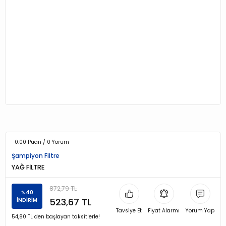
0.00 Puan / 0 Yorum
Şampiyon Filtre
YAĞ FİLTRE
872,79 TL
%40
523,67 TL
İNDİRİM
Tavsiye Et
Fiyat Alarmı
Yorum Yap
54,80 TL den başlayan taksitlerle!