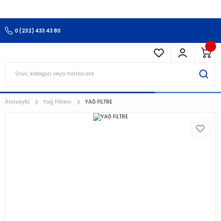
3.500 TL Ve Üzeri Alışverişlerinizde Kargo Ücretsiz !!!!!
0 (232) 433 43 80
Anasayfa
Yağ Filtresi
YAĞ FİLTRE