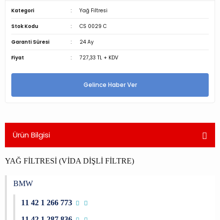
Kategori
Yağ Filtresi
Stok Kodu
CS 0029 C
Garanti Süresi
24 Ay
Fiyat
727,33 TL + KDV
Gelince Haber Ver
Ürün Bilgisi
YAĞ FİLTRESİ (VİDA DİŞLİ FİLTRE)
BMW
11 42 1 266 773
11 42 1 287 836