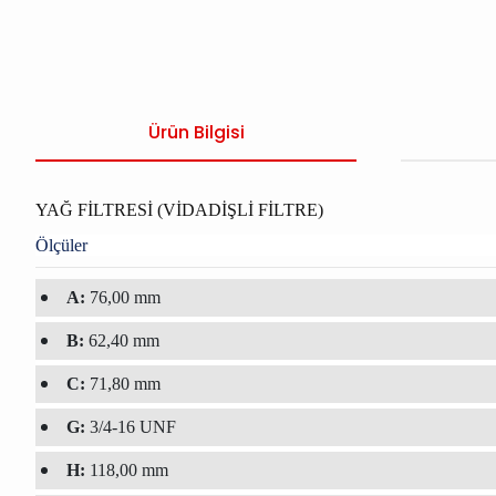
Ürün Bilgisi
YAĞ FİLTRESİ (VİDADİŞLİ FİLTRE)
Ölçüler
A:
76,00 mm
B:
62,40 mm
C:
71,80 mm
G:
3/4-16 UNF
H:
118,00 mm