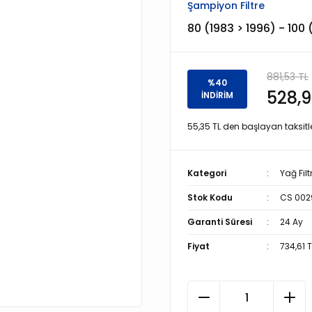
Şampiyon Filtre
80 (1983 > 1996) - 100 (
881,53 TL
%40
528,9
İNDİRİM
55,35 TL den başlayan taksitle
Kategori
Yağ Filt
Stok Kodu
CS 002
Garanti Süresi
24 Ay
Fiyat
734,61 