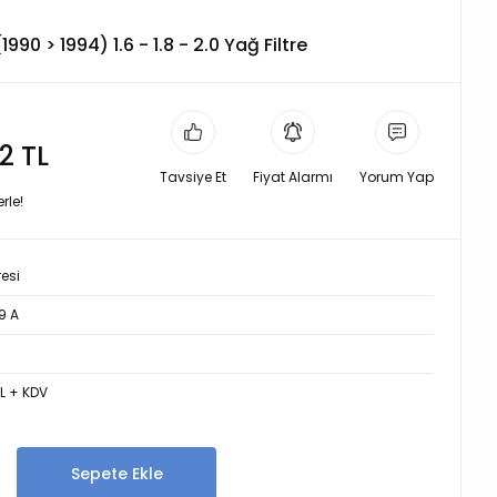
1990 > 1994) 1.6 - 1.8 - 2.0 Yağ Filtre
2 TL
Tavsiye Et
Fiyat Alarmı
Yorum Yap
rle!
resi
9 A
TL + KDV
Sepete Ekle