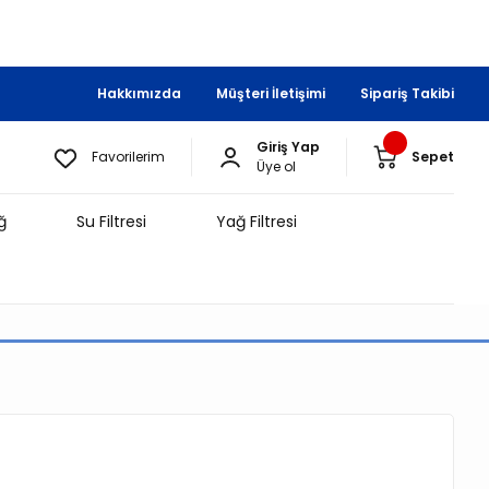
Hakkımızda
Müşteri İletişimi
Sipariş Takibi
Giriş Yap
Favorilerim
Sepet
Üye ol
ğ
Su Filtresi
Yağ Filtresi