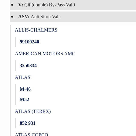
V:
Çift(double) By-Pass Valfi
ASV:
Anti Sifon Valf
ALLIS-CHALMERS
99100240
AMERICAN MOTORS AMC
3250334
ATLAS
M-46
M52
ATLAS (TEREX)
852 931
ATLAS COPCO