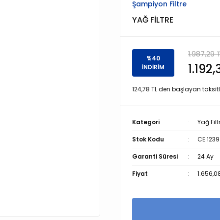
Şampiyon Filtre
YAĞ FİLTRE
1.987,29 
%40
1.192,
İNDİRİM
124,78 TL den başlayan taksitl
Kategori
Yağ Filt
Stok Kodu
CE 1239
Garanti Süresi
24 Ay
Fiyat
1.656,0