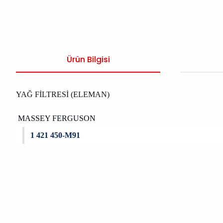
Ürün Bilgisi
YAĞ FİLTRESİ (ELEMAN)
MASSEY FERGUSON
1 421 450-M91
Bu ürünün fiyat bilgisi, resim, ürün açıklamalarında ve diğer konu
Görüş ve önerileriniz için teşekkür ederiz.
Ürün resmi kalitesiz, bozuk veya görüntülenemiyor.