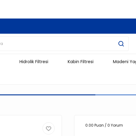
3.500 TL Ve Üzeri Alışverişlerinizde Kargo Ücretsiz !!!!!
Hidrolik Filtresi
Kabin Filtresi
Madeni Ya
0.00 Puan / 0 Yorum