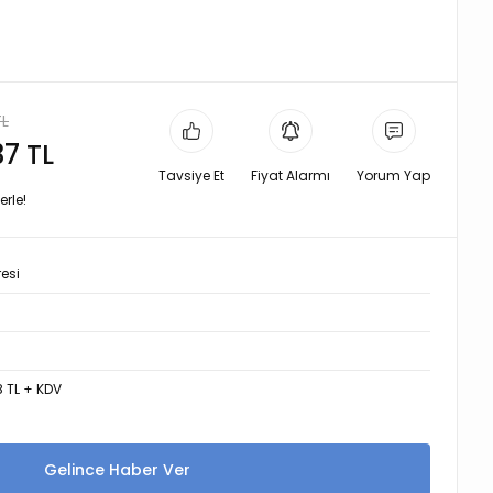
TL
37 TL
Tavsiye Et
Fiyat Alarmı
Yorum Yap
erle!
resi
8 TL + KDV
Gelince Haber Ver