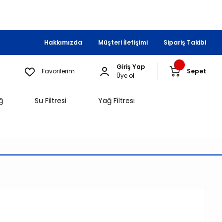
Hakkımızda
Müşteri İletişimi
Sipariş Takibi
Giriş Yap
Favorilerim
Sepet
Üye ol
ğ
Su Filtresi
Yağ Filtresi