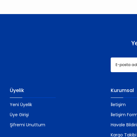
Ürün açıklamasında eksik bilgiler bulunuyor.
Ürün bilgilerinde hatalar bulunuyor.
Ürün fiyatı diğer sitelerden daha pahalı.
Bu ürüne benzer farklı alternatifler olmalı.
Y
Üyelik
Kurumsal
Yeni Üyelik
İletişim
Üye Girişi
İletişim For
Şifremi Unuttum
Havale Bildi
Kargo Takibi