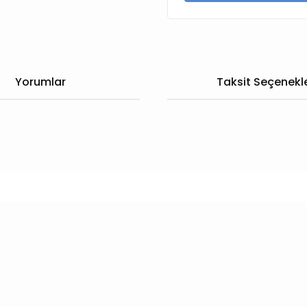
Yorumlar
Taksit Seçenekle
larda yetersiz gördüğünüz noktaları öneri formunu kullanarak tarafımıza
Bu ürüne ilk yorumu siz yapın!