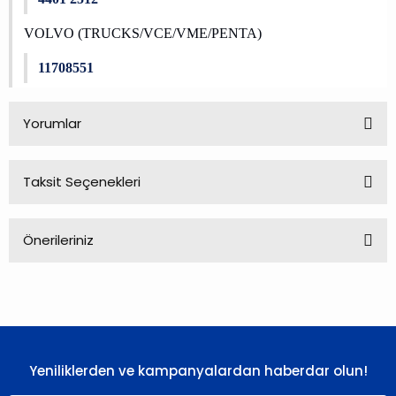
VOLVO (TRUCKS/VCE/VME/PENTA)
11708551
Yorumlar
Taksit Seçenekleri
Bu ürüne ilk yorumu siz yapın!
Önerileriniz
Yorum Yaz
Bu ürünün fiyat bilgisi, resim, ürün açıklamalarında ve diğer
konularda yetersiz gördüğünüz noktaları öneri formunu
kullanarak tarafımıza iletebilirsiniz.
Görüş ve önerileriniz için teşekkür ederiz.
Yeniliklerden ve kampanyalardan haberdar olun!
Ürün resmi kalitesiz, bozuk veya görüntülenemiyor.