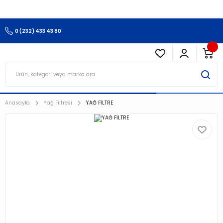
3.500 TL Ve Üzeri Alışverişlerinizde Kargo Ücretsiz !!!!!
0 (232) 433 43 80
Anasayfa
Yağ Filtresi
YAĞ FİLTRE