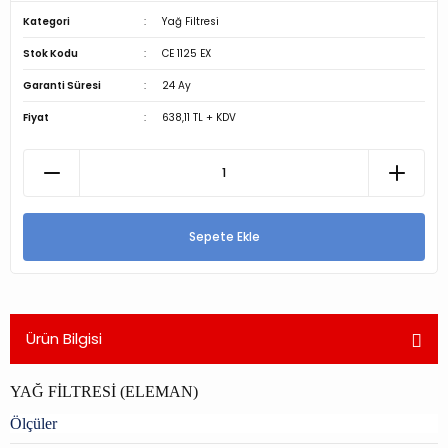
Kategori
Yağ Filtresi
Stok Kodu
CE 1125 EX
Garanti Süresi
24 Ay
Fiyat
638,11 TL + KDV
Sepete Ekle
Ürün Bilgisi
YAĞ FİLTRESİ (ELEMAN)
Ölçüler