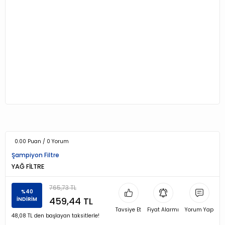
0.00 Puan / 0 Yorum
Şampiyon Filtre
YAĞ FİLTRE
765,73 TL
%40
459,44 TL
İNDİRİM
Tavsiye Et
Fiyat Alarmı
Yorum Yap
48,08 TL den başlayan taksitlerle!