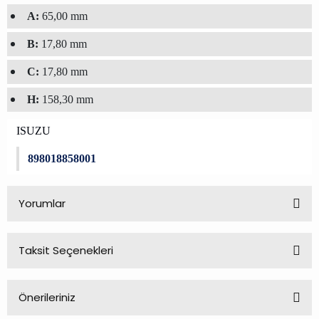
A:
65,00 mm
B:
17,80 mm
C:
17,80 mm
H:
158,30 mm
ISUZU
898018858001
Yorumlar
Taksit Seçenekleri
Bu ürüne ilk yorumu siz yapın!
Önerileriniz
Yorum Yaz