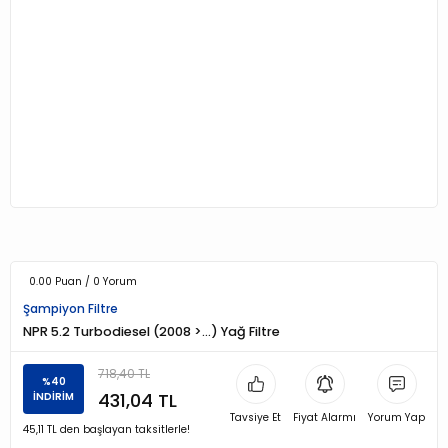
0.00 Puan / 0 Yorum
Şampiyon Filtre
NPR 5.2 Turbodiesel (2008 >…) Yağ Filtre
718,40 TL
%40
431,04 TL
İNDİRİM
Tavsiye Et
Fiyat Alarmı
Yorum Yap
45,11 TL den başlayan taksitlerle!