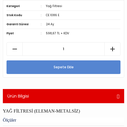
Kategori
Yağ Filtresi
Stok Kodu
CE 1086 E
Garanti Süresi
24 Ay
Fiyat
598,67 TL + KDV
Sepete Ekle
Ürün Bilgisi
YAĞ FİLTRESİ (ELEMAN-METALSİZ)
Ölçüler