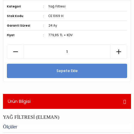
Kategori
Yağ Filtresi
Stok Kodu
CE 1069 H
Garanti Süresi
24 Ay
Fiyat
779,85 TL + KDV
Sepete Ekle
Ürün Bilgisi
YAĞ FİLTRESİ (ELEMAN)
Ölçüler