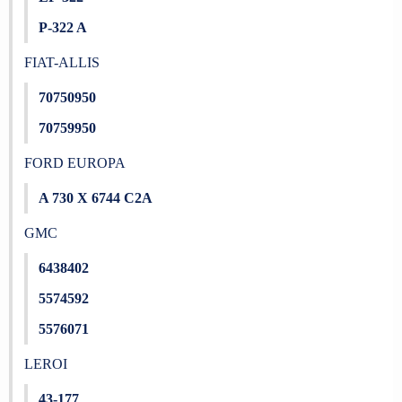
P-322 A
FIAT-ALLIS
70750950
70759950
FORD EUROPA
A 730 X 6744 C2A
GMC
6438402
5574592
5576071
LEROI
43-177