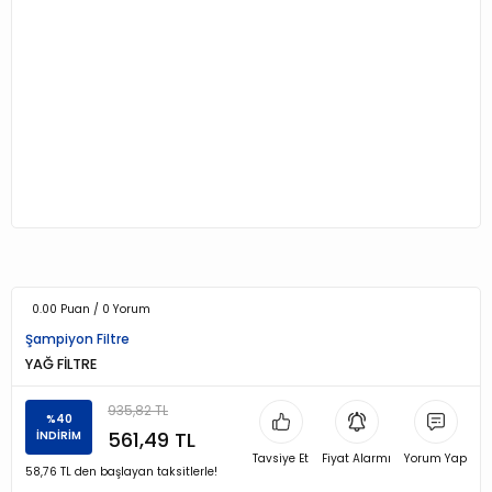
0.00 Puan / 0 Yorum
Şampiyon Filtre
YAĞ FİLTRE
935,82 TL
%40
561,49 TL
İNDİRİM
Tavsiye Et
Fiyat Alarmı
Yorum Yap
58,76 TL den başlayan taksitlerle!