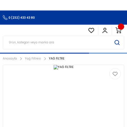
3.500 TL Ve Üzeri Alışverişlerinizde Kargo Ücretsiz !!!!!
0 (232) 433 43 80
Anasayfa
Yağ Filtresi
YAĞ FİLTRE