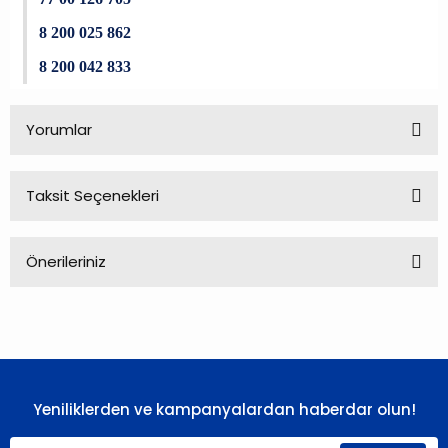
8 200 025 862
8 200 042 833
Yorumlar
Taksit Seçenekleri
Bu ürüne ilk yorumu siz yapın!
Önerileriniz
Yorum Yaz
Bu ürünün fiyat bilgisi, resim, ürün açıklamalarında ve diğer
konularda yetersiz gördüğünüz noktaları öneri formunu
kullanarak tarafımıza iletebilirsiniz.
Görüş ve önerileriniz için teşekkür ederiz.
Yeniliklerden ve kampanyalardan haberdar olun!
Ürün resmi kalitesiz, bozuk veya görüntülenemiyor.
Ürün açıklamasında eksik bilgiler bulunuyor.