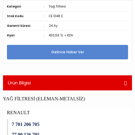
Kategori
Yağ Filtresi
Stok Kodu
CE 1048 E
Garanti Süresi
24 Ay
Fiyat
430,56 TL + KDV
Gelince Haber Ver
Ürün Bilgisi
YAĞ FİLTRESİ (ELEMAN-METALSİZ)
RENAULT
7 701 206 705
77 00 126 705