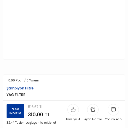
0.00 Puan / 0 Yorum
Şampiyon Filtre
YAĞ FİLTRE
516,67 TL
%40
310,00 TL
İNDİRİM
Tavsiye Et
Fiyat Alarmı
Yorum Yap
32,44 TL den başlayan taksitlerle!