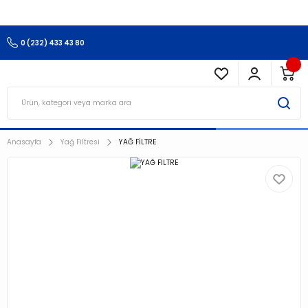
3.500 TL Ve Üzeri Alışverişlerinizde Kargo Ücretsiz !!!!!
0 (232) 433 43 80
Anasayfa
Yağ Filtresi
YAĞ FİLTRE