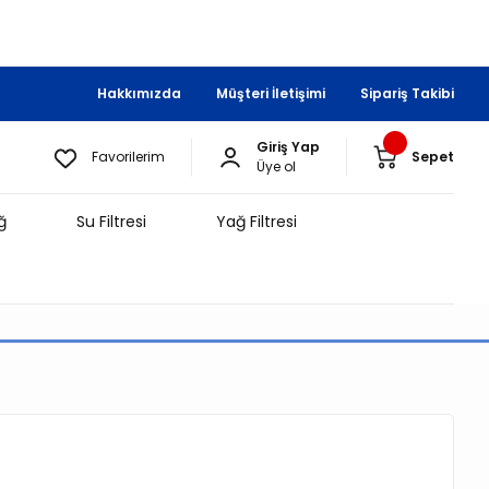
Hakkımızda
Müşteri İletişimi
Sipariş Takibi
Giriş Yap
Favorilerim
Sepet
Üye ol
ğ
Su Filtresi
Yağ Filtresi