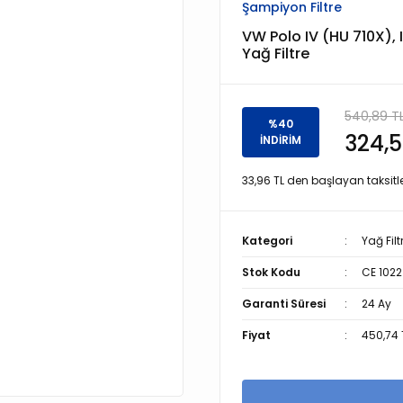
Şampiyon Filtre
VW Polo IV (HU 710X), I
Yağ Filtre
540,89 T
%40
324,5
İNDİRİM
33,96 TL den başlayan taksitle
Kategori
Yağ Filt
Stok Kodu
CE 1022
Garanti Süresi
24 Ay
Fiyat
450,74 