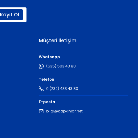
Kayıt Ol
Müşteri İletişim
Whatsapp
(535) 503 43 80
Telefon
0 (232) 433 43 80
E-posta
bilgi@capkinlar.net