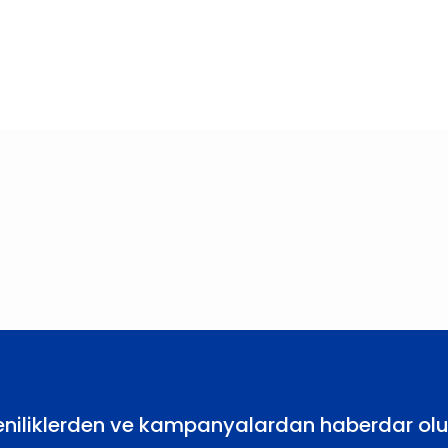
larda yetersiz gördüğünüz noktaları öneri formunu kullanarak tarafımıza
Bu ürüne ilk yorumu siz yapın!
Yorum Yaz
eniliklerden ve kampanyalardan haberdar olu