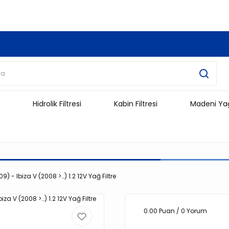
3.500 TL Ve Üzeri Alışverişlerinizde Kargo Ücretsiz !!!!!
Hidrolik Filtresi
Kabin Filtresi
Madeni Ya
9) - Ibiza V (2008 >…) 1.2 12V Yağ Filtre
0.00 Puan / 0 Yorum