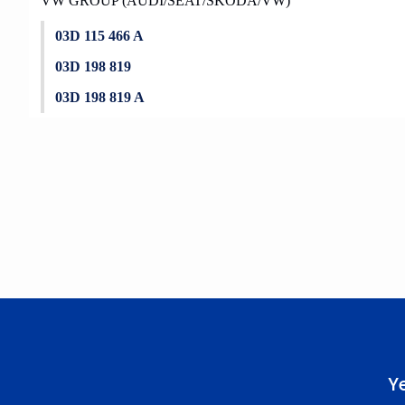
VW GROUP (AUDI/SEAT/SKODA/VW)
03D 115 466 A
03D 198 819
03D 198 819 A
Bu ürünün fiyat bilgisi, resim, ürün açıklamalarında ve diğer konu
Görüş ve önerileriniz için teşekkür ederiz.
Ürün resmi kalitesiz, bozuk veya görüntülenemiyor.
Ürün açıklamasında eksik bilgiler bulunuyor.
Ürün bilgilerinde hatalar bulunuyor.
Ürün fiyatı diğer sitelerden daha pahalı.
Bu ürüne benzer farklı alternatifler olmalı.
Y