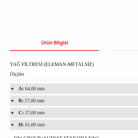
Ürün Bilgisi
YAĞ FİLTRESİ (ELEMAN-METALSİZ)
Ölçüler
A:
64,00 mm
B:
27,00 mm
C:
27,00 mm
H:
61,00 mm