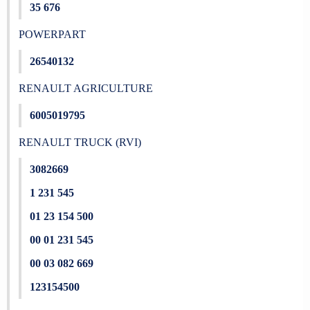
35 676
POWERPART
26540132
RENAULT AGRICULTURE
6005019795
RENAULT TRUCK (RVI)
3082669
1 231 545
01 23 154 500
00 01 231 545
00 03 082 669
123154500