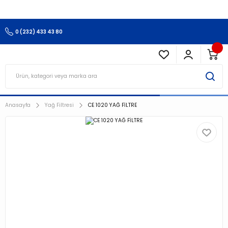
3.500 TL Ve Üzeri Alışverişlerinizde Kargo Ücretsiz !!!!!
0 (232) 433 43 80
Anasayfa
Yağ Filtresi
CE 1020 YAĞ FİLTRE