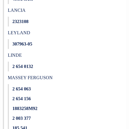
LANCIA
2323108
LEYLAND
307963-05
LINDE
2 654 0132
MASSEY FERGUSON
2 654 063
2 654 156
1883258M92
2 003 377
185 541