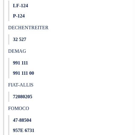
LF-124
P-124
DECHENTREITER
32 527
DEMAG
991 111
991 111 00
FIAT-ALLIS
72080205
FOMOCO
47-88504
957E 6731