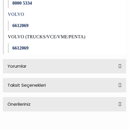
8000 5334
VOLVO
6612069
VOLVO (TRUCKS/VCE/VME/PENTA)
6612069
Yorumlar
Taksit Seçenekleri
Bu ürüne ilk yorumu siz yapın!
Önerileriniz
Yorum Yaz
Bu ürünün fiyat bilgisi, resim, ürün açıklamalarında ve diğer
konularda yetersiz gördüğünüz noktaları öneri formunu