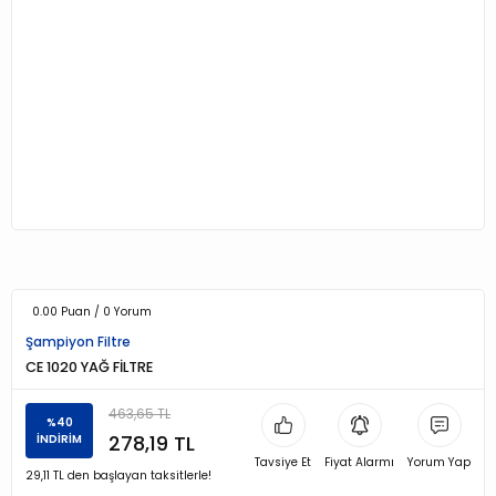
0.00 Puan / 0 Yorum
Şampiyon Filtre
CE 1020 YAĞ FİLTRE
463,65 TL
%40
278,19 TL
İNDİRİM
Tavsiye Et
Fiyat Alarmı
Yorum Yap
29,11 TL den başlayan taksitlerle!