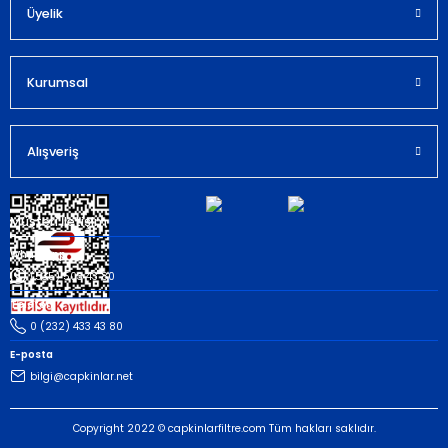
Bu ürüne benzer farklı alternatifler olmalı.
Üyelik
Kurumsal
Gönder
Alışveriş
Müşteri İletişim
Whatsapp
(535) 503 43 80
Telefon
0 (232) 433 43 80
E-posta
bilgi@capkinlar.net
Copyright 2022 © capkinlarfiltre.com Tüm hakları saklıdır.