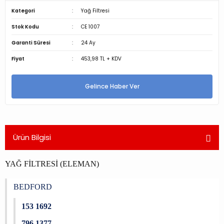
Kategori
Yağ Filtresi
Stok Kodu
CE 1007
Garanti Süresi
24 Ay
Fiyat
453,98 TL + KDV
Gelince Haber Ver
Ürün Bilgisi
YAĞ FİLTRESİ (ELEMAN)
BEDFORD
153 1692
796 1377