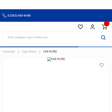
3.500 TL Ve Üzeri Alışverişlerinizde Kargo Ücretsiz !!!!!
0 (232) 433 43 80
Anasayfa
Yağ Filtresi
YAĞ FİLTRE