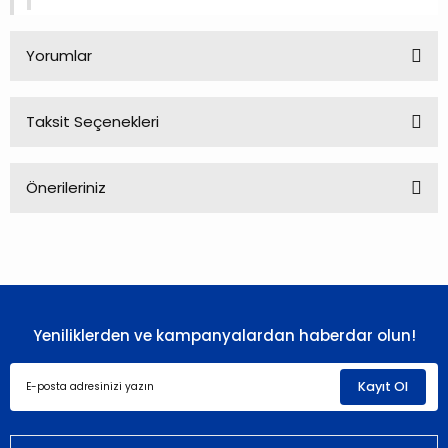
Yorumlar
Taksit Seçenekleri
Bu ürüne ilk yorumu siz yapın!
Önerileriniz
Yorum Yaz
Bu ürünün fiyat bilgisi, resim, ürün açıklamalarında ve diğer
konularda yetersiz gördüğünüz noktaları öneri formunu
kullanarak tarafımıza iletebilirsiniz.
Görüş ve önerileriniz için teşekkür ederiz.
Yeniliklerden ve kampanyalardan haberdar olun!
Ürün resmi kalitesiz, bozuk veya görüntülenemiyor.
Ürün açıklamasında eksik bilgiler bulunuyor.
Kayıt Ol
Ürün bilgilerinde hatalar bulunuyor.
Ürün fiyatı diğer sitelerden daha pahalı.