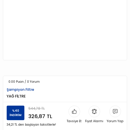
0.00 Puan / 0 Yorum
Şampiyon Filtre
YAĞ FİLTRE
544,78 TL
%40
326,87 TL
İNDİRİM
Tavsiye Et
Fiyat Alarmı
Yorum Yap
34,21 TL den başlayan taksitlerle!