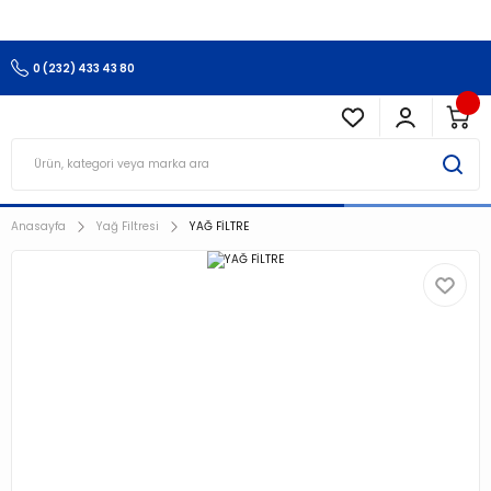
3.500 TL Ve Üzeri Alışverişlerinizde Kargo Ücretsiz !!!!!
0 (232) 433 43 80
Anasayfa
Yağ Filtresi
YAĞ FİLTRE