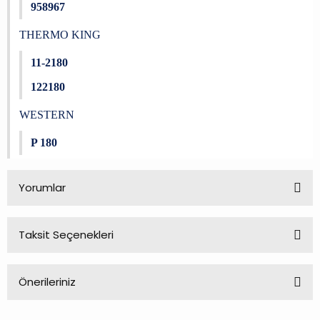
958967
THERMO KING
11-2180
122180
WESTERN
P 180
Yorumlar
Taksit Seçenekleri
Bu ürüne ilk yorumu siz yapın!
Önerileriniz
Yorum Yaz
Bu ürünün fiyat bilgisi, resim, ürün açıklamalarında ve diğer