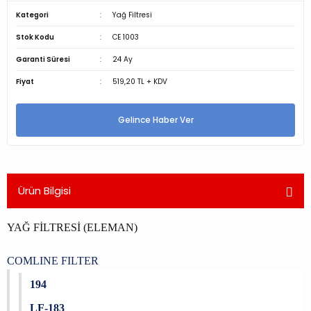
Kategori
Yağ Filtresi
Stok Kodu
CE 1003
Garanti Süresi
24 Ay
Fiyat
519,20 TL + KDV
Gelince Haber Ver
Ürün Bilgisi
YAĞ FİLTRESİ (ELEMAN)
COMLINE FILTER
194
LF-183