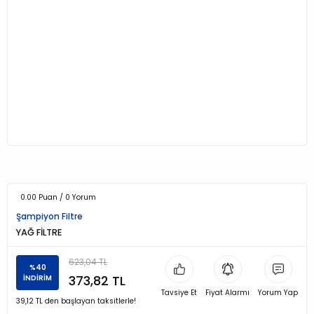
0.00 Puan / 0 Yorum
Şampiyon Filtre
YAĞ FİLTRE
623,04 TL
%40
373,82 TL
İNDİRİM
Tavsiye Et
Fiyat Alarmı
Yorum Yap
39,12 TL den başlayan taksitlerle!