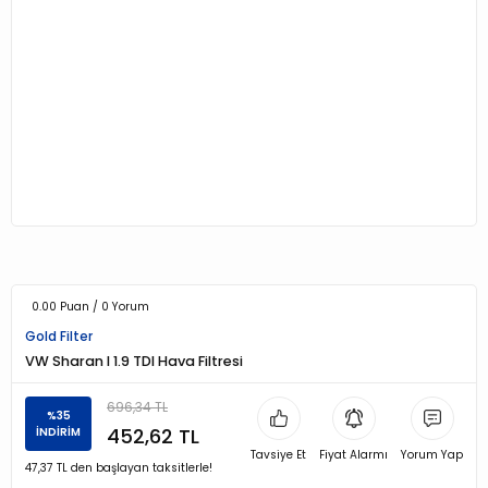
0.00 Puan / 0 Yorum
Gold Filter
VW Sharan I 1.9 TDI Hava Filtresi
696,34 TL
%35
452,62 TL
İNDİRİM
Tavsiye Et
Fiyat Alarmı
Yorum Yap
47,37 TL den başlayan taksitlerle!