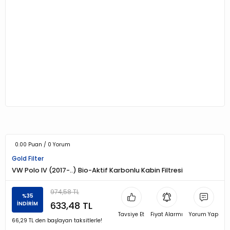
0.00 Puan / 0 Yorum
Gold Filter
VW Polo IV (2017-..) Bio-Aktif Karbonlu Kabin Filtresi
974,58 TL
%35
633,48 TL
İNDİRİM
Tavsiye Et
Fiyat Alarmı
Yorum Yap
66,29 TL den başlayan taksitlerle!