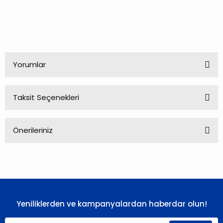
Yorumlar
Taksit Seçenekleri
Bu ürüne ilk yorumu siz yapın!
Önerileriniz
Yorum Yaz
Bu ürünün fiyat bilgisi, resim, ürün açıklamalarında ve diğer
konularda yetersiz gördüğünüz noktaları öneri formunu
kullanarak tarafımıza iletebilirsiniz.
Görüş ve önerileriniz için teşekkür ederiz.
Yeniliklerden ve kampanyalardan haberdar olun!
Ürün resmi kalitesiz, bozuk veya görüntülenemiyor.
Ürün açıklamasında eksik bilgiler bulunuyor.