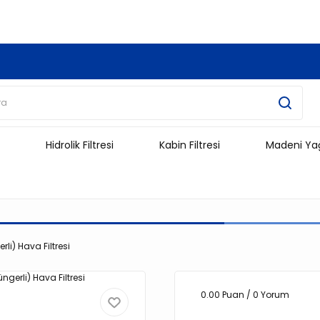
3.500 TL Ve Üzeri Alışverişlerinizde Kargo Ücretsiz !!!!!
Hidrolik Filtresi
Kabin Filtresi
Madeni Ya
li) Hava Filtresi
0.00 Puan / 0 Yorum