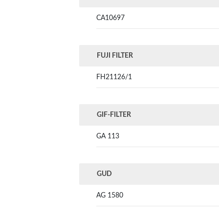
CA10697
FUJI FILTER
FH21126/1
GIF-FILTER
GA 113
GUD
AG 1580