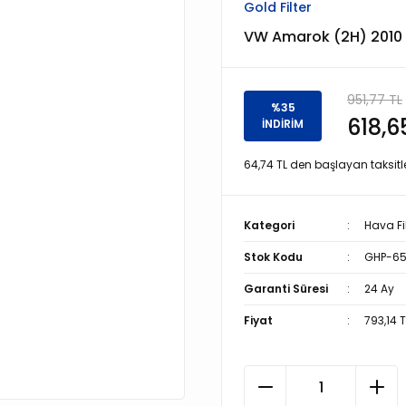
Gold Filter
VW Amarok (2H) 2010 >
951,77 TL
%35
618,6
İNDİRİM
64,74 TL den başlayan taksitle
Kategori
Hava Fil
Stok Kodu
GHP-65
Garanti Süresi
24 Ay
Fiyat
793,14 