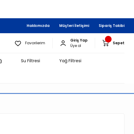
Hakkımızda
Müşteri İletişimi
Sipariş Takibi
Giriş Yap
Favorilerim
Sepet
Üye ol
ğ
Su Filtresi
Yağ Filtresi