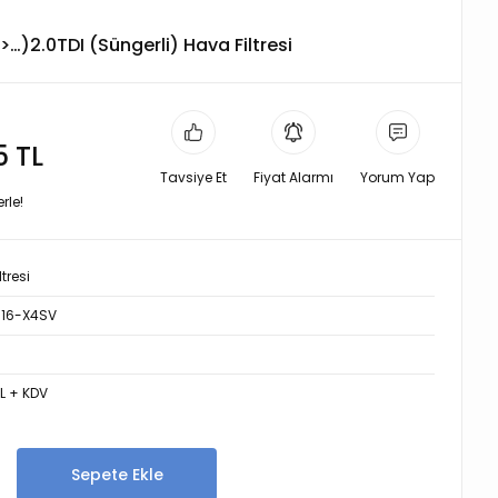
…)2.0TDI (Süngerli) Hava Filtresi
5 TL
Tavsiye Et
Fiyat Alarmı
Yorum Yap
rle!
tresi
16-X4SV
TL + KDV
Sepete Ekle