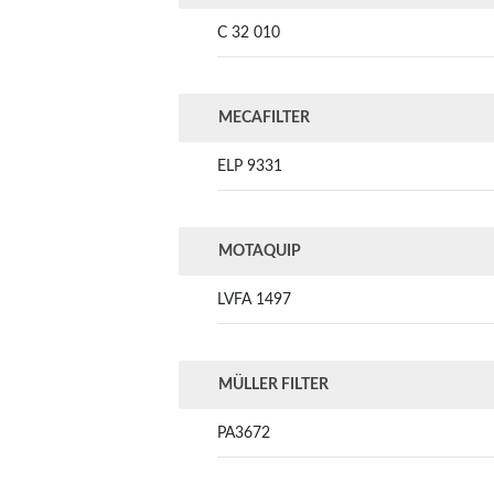
C 32 010
MECAFILTER
ELP 9331
MOTAQUIP
LVFA 1497
MÜLLER FILTER
PA3672