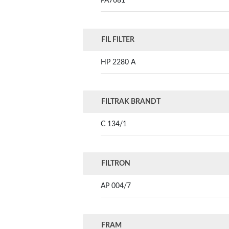
PA7681
FIL FILTER
HP 2280 A
FILTRAK BRANDT
C 134/1
FILTRON
AP 004/7
FRAM