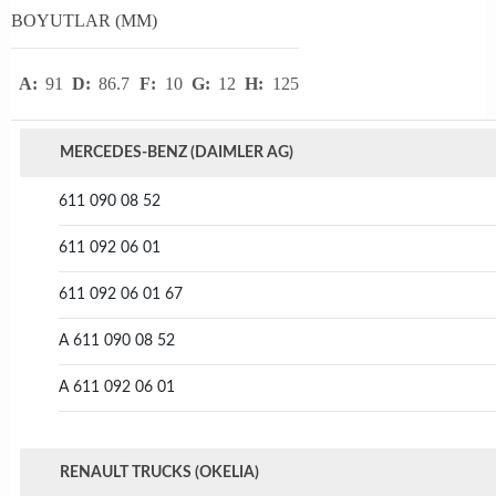
BOYUTLAR (MM)
A:
91
D:
86.7
F:
10
G:
12
H:
125
MERCEDES-BENZ (DAIMLER AG)
611 090 08 52
611 092 06 01
611 092 06 01 67
A 611 090 08 52
A 611 092 06 01
RENAULT TRUCKS (OKELIA)