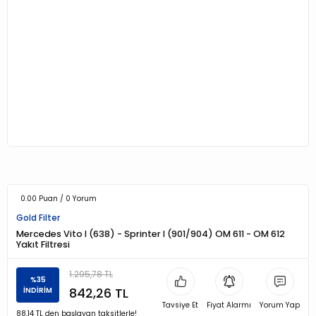
0.00 Puan / 0 Yorum
Gold Filter
Mercedes Vito I (638) - Sprinter I (901/904) OM 611 - OM 612
Yakıt Filtresi
1.295,78 TL
%35
842,26 TL
İNDİRİM
Tavsiye Et
Fiyat Alarmı
Yorum Yap
88,14 TL den başlayan taksitlerle!