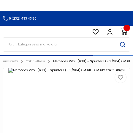
3.500 TL Ve Üzeri Alışverişlerinizde Kargo Ücretsiz !!!!!
0 (232) 433 43 80
Anasayfa
Yakıt Filtresi
Mercedes Vito I (638) - Sprinter I (901/904) OM 611 -