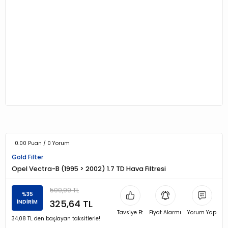
0.00 Puan / 0 Yorum
Gold Filter
Opel Vectra-B (1995 > 2002) 1.7 TD Hava Filtresi
500,99 TL
%35
325,64 TL
İNDİRİM
Tavsiye Et
Fiyat Alarmı
Yorum Yap
34,08 TL den başlayan taksitlerle!