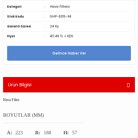
Kategori
Hava Filtresi
Stok Kodu
GHP-6315-X4
Garanti Süresi
24 Ay
Fiyat
417,49 TL + KDV
Gelince Haber Ver
Ürün Bilgisi
Hava Filtre
BOYUTLAR (MM)
A:
223
B:
188
H:
57