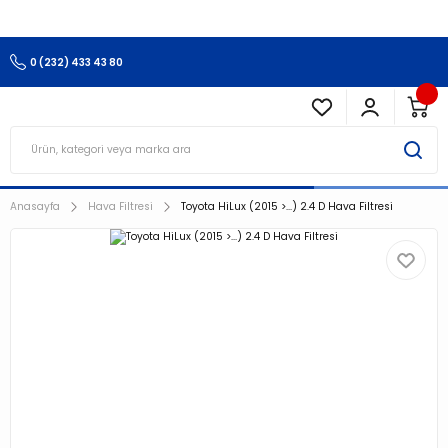
3.500 TL Ve Üzeri Alışverişlerinizde Kargo Ücretsiz !!!!!
0 (232) 433 43 80
Anasayfa
Hava Filtresi
Toyota HiLux (2015 >...) 2.4 D Hava Filtresi