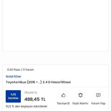
0.00 Puan / 0 Yorum
Gold Filter
Toyota HiLux (2015 >...) 2.4 D Hava Filtresi
751,46 TL
%35
488,45 TL
İNDİRİM
Tavsiye Et
Fiyat Alarmı
Yorum Yap
51,12 TL den başlayan taksitlerle!