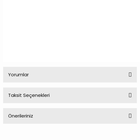
Yorumlar
Taksit Seçenekleri
Bu ürüne ilk yorumu siz yapın!
Önerileriniz
Yorum Yaz
Bu ürünün fiyat bilgisi, resim, ürün açıklamalarında ve diğer
konularda yetersiz gördüğünüz noktaları öneri formunu