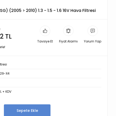
SG) (2005 > 2010) 1.3 - 1.5 - 1.6 16V Hava Filtresi
L
2 TL
Tavsiye Et
Fiyat Alarmı
Yorum Yap
rle!
tresi
29-X4
TL + KDV
Sepete Ekle