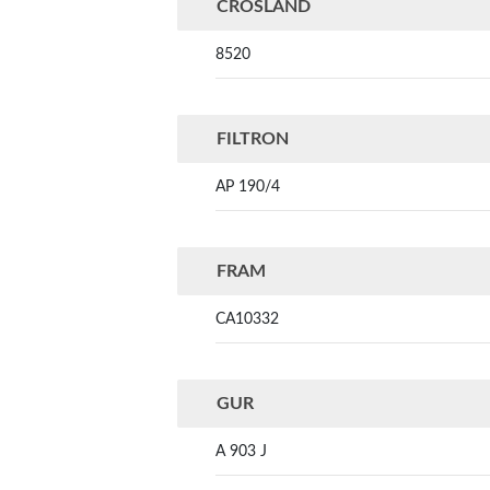
CROSLAND
8520
FILTRON
AP 190/4
FRAM
CA10332
GUR
A 903 J