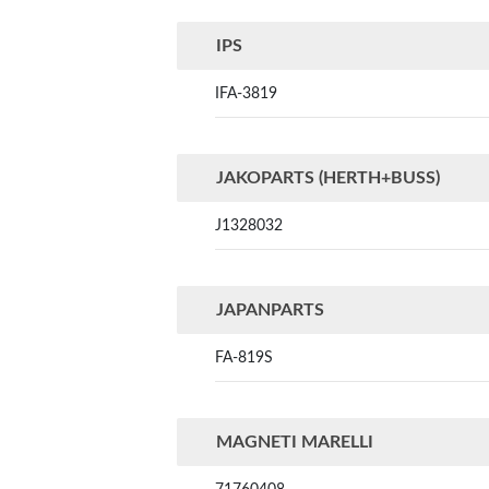
IPS
IFA-3819
JAKOPARTS (HERTH+BUSS)
J1328032
JAPANPARTS
FA-819S
MAGNETI MARELLI