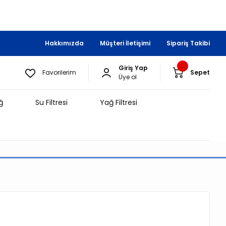
Hakkımızda
Müşteri İletişimi
Sipariş Takibi
Giriş Yap
Favorilerim
Sepet
Üye ol
ğ
Su Filtresi
Yağ Filtresi