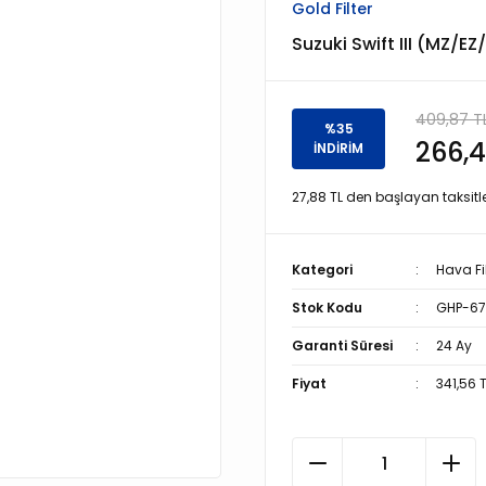
Gold Filter
Suzuki Swift III (MZ/EZ/
409,87 T
%35
266,4
İNDİRİM
27,88 TL den başlayan taksitle
Kategori
Hava Fil
Stok Kodu
GHP-67
Garanti Süresi
24 Ay
Fiyat
341,56 