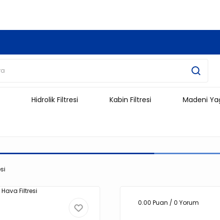
3.500 TL Ve Üzeri Alışverişlerinizde Kargo Ücretsiz !!!!!
Hidrolik Filtresi
Kabin Filtresi
Madeni Ya
si
0.00 Puan / 0 Yorum