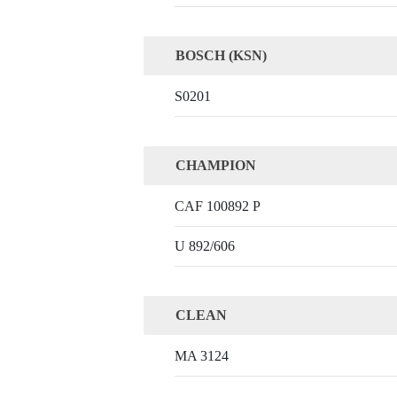
BOSCH (KSN)
S0201
CHAMPION
CAF 100892 P
U 892/606
CLEAN
MA 3124