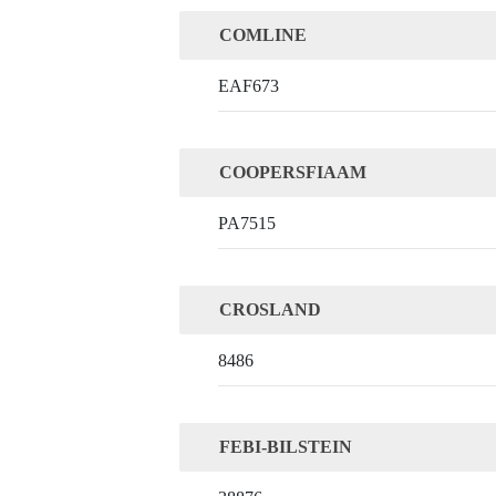
COMLINE
EAF673
COOPERSFIAAM
PA7515
CROSLAND
8486
FEBI-BILSTEIN