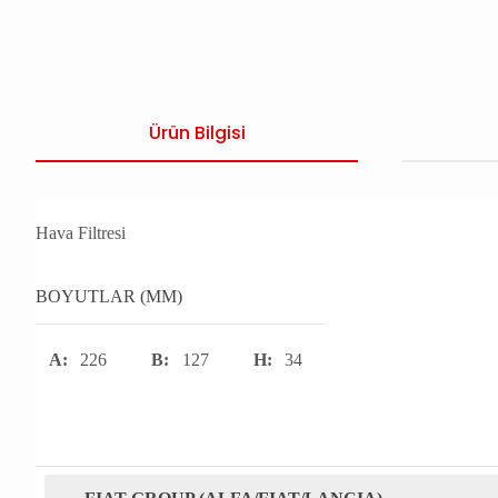
Ürün Bilgisi
Hava Filtresi
BOYUTLAR (MM)
A:
226
B:
127
H:
34