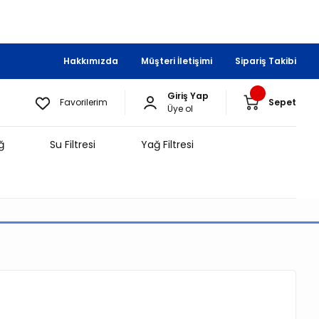
Hakkımızda
Müşteri İletişimi
Sipariş Takibi
Giriş Yap
Favorilerim
Sepet
Üye ol
ğ
Su Filtresi
Yağ Filtresi