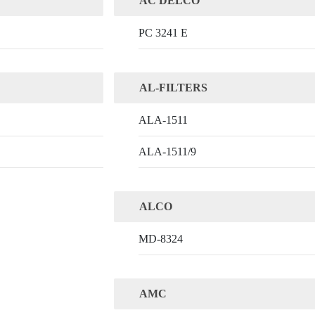
AC DELCO
PC 3241 E
AL-FILTERS
ALA-1511
ALA-1511/9
ALCO
MD-8324
AMC