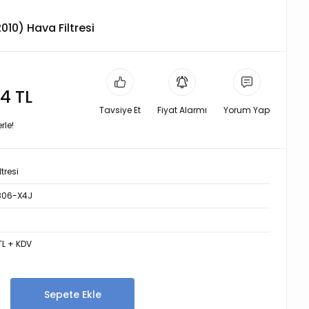
010) Hava Filtresi
4 TL
Tavsiye Et
Fiyat Alarmı
Yorum Yap
rle!
tresi
806-X4J
TL + KDV
Sepete Ekle