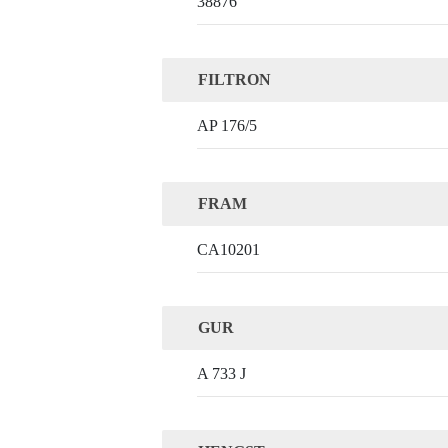
38876
FILTRON
AP 176/5
FRAM
CA10201
GUR
A 733 J