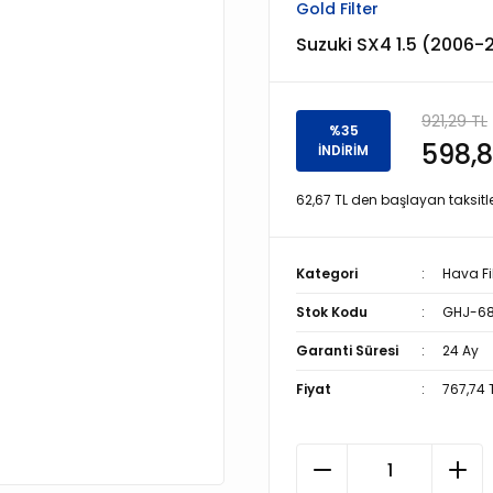
Gold Filter
Suzuki SX4 1.5 (2006-2
921,29 TL
%35
598,8
İNDİRİM
62,67 TL den başlayan taksitle
Kategori
Hava Fil
Stok Kodu
GHJ-6
Garanti Süresi
24 Ay
Fiyat
767,74 