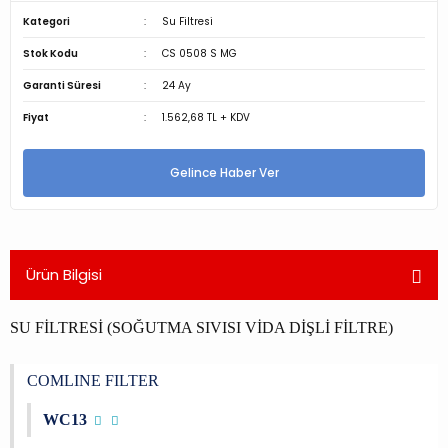
Kategori
Su Filtresi
Stok Kodu
CS 0508 S MG
Garanti Süresi
24 Ay
Fiyat
1.562,68 TL + KDV
Gelince Haber Ver
Ürün Bilgisi
SU FİLTRESİ (SOĞUTMA SIVISI VİDA DİŞLİ FİLTRE)
COMLINE FILTER
WC13