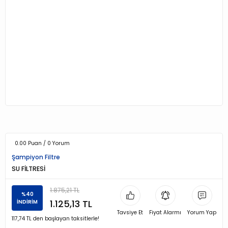
0.00 Puan / 0 Yorum
Şampiyon Filtre
SU FİLTRESİ
1.875,21 TL
%40
1.125,13 TL
İNDİRİM
Tavsiye Et
Fiyat Alarmı
Yorum Yap
117,74 TL den başlayan taksitlerle!