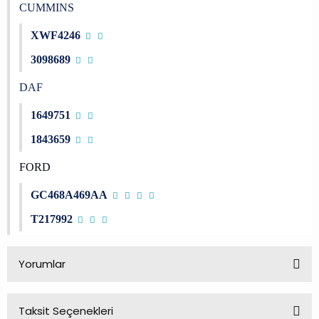
CUMMINS
XWF4246
3098689
DAF
1649751
1843659
FORD
GC468A469AA
T217992
Yorumlar
Taksit Seçenekleri