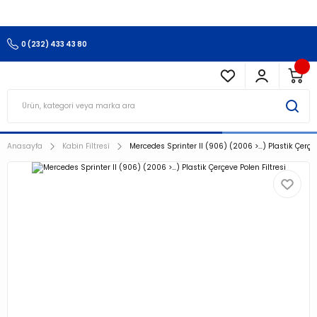
3.500 TL Ve Üzeri Alışverişlerinizde Kargo Ücretsiz !!!!!
0 (232) 433 43 80
Anasayfa
Kabin Filtresi
Mercedes Sprinter II (906) (2006 >…) Plastik Çerçev