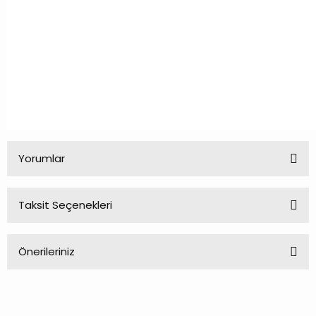
Yorumlar
Taksit Seçenekleri
Bu ürüne ilk yorumu siz yapın!
Önerileriniz
Yorum Yaz
Bu ürünün fiyat bilgisi, resim, ürün açıklamalarında ve diğer
konularda yetersiz gördüğünüz noktaları öneri formunu
kullanarak tarafımıza iletebilirsiniz.