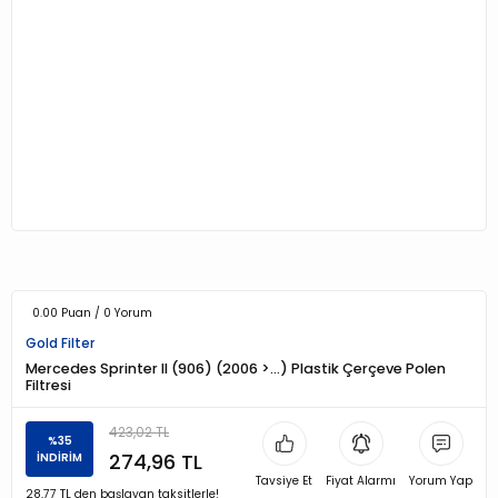
0.00 Puan / 0 Yorum
Gold Filter
Mercedes Sprinter II (906) (2006 >…) Plastik Çerçeve Polen
Filtresi
423,02 TL
%35
274,96 TL
İNDİRİM
Tavsiye Et
Fiyat Alarmı
Yorum Yap
28,77 TL den başlayan taksitlerle!