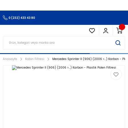
3.500 TL Ve Üzeri Alışverişlerinizde Kargo Ücretsiz !!!!!
0 (232) 433 43 80
Anasayfa
Kabin Filtresi
Mercedes Sprinter II (906) (2006 >…) Karbon - Plast