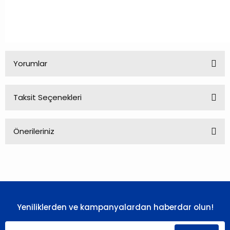
Yorumlar
Taksit Seçenekleri
Bu ürüne ilk yorumu siz yapın!
Önerileriniz
Yorum Yaz
Bu ürünün fiyat bilgisi, resim, ürün açıklamalarında ve diğer
konularda yetersiz gördüğünüz noktaları öneri formunu
kullanarak tarafımıza iletebilirsiniz.
Görüş ve önerileriniz için teşekkür ederiz.
Yeniliklerden ve kampanyalardan haberdar olun!
Ürün resmi kalitesiz, bozuk veya görüntülenemiyor.
Ürün açıklamasında eksik bilgiler bulunuyor.