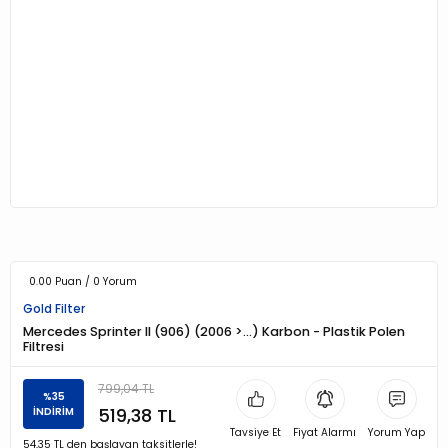
0.00 Puan / 0 Yorum
Gold Filter
Mercedes Sprinter II (906) (2006 >…) Karbon - Plastik Polen
Filtresi
799,04 TL
%35
519,38 TL
İNDİRİM
Tavsiye Et
Fiyat Alarmı
Yorum Yap
54,35 TL den başlayan taksitlerle!