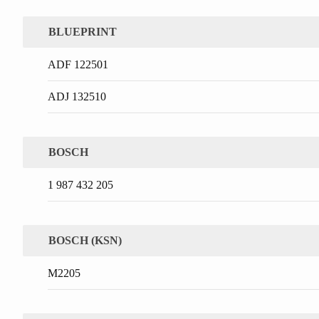
BLUEPRINT
ADF 122501
ADJ 132510
BOSCH
1 987 432 205
BOSCH (KSN)
M2205