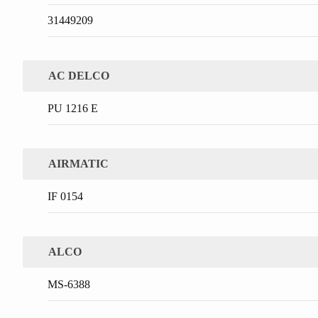
31449209
AC DELCO
PU 1216 E
AIRMATIC
IF 0154
ALCO
MS-6388