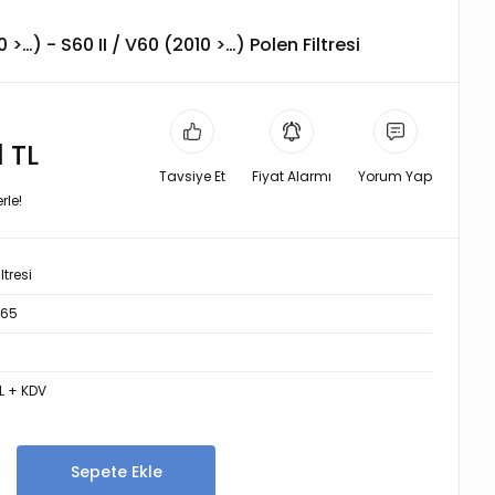
 >…) - S60 II / V60 (2010 >…) Polen Filtresi
1 TL
Tavsiye Et
Fiyat Alarmı
Yorum Yap
rle!
ltresi
165
TL + KDV
Sepete Ekle