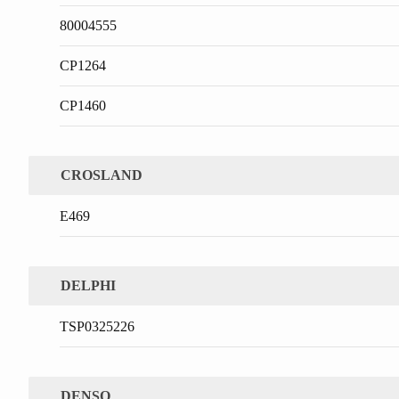
80004555
CP1264
CP1460
CROSLAND
E469
DELPHI
TSP0325226
DENSO