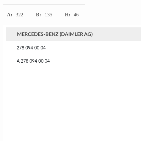
A:
322
B:
135
H:
46
MERCEDES-BENZ (DAIMLER AG)
278 094 00 04
A 278 094 00 04