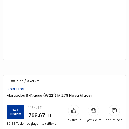
0.00 Puan / 0 Yorum
Gold Filter
Mercedes S-Klasse (W221) M 278 Hava Filtresi
1.184,11 TL
%35
769,67 TL
İNDİRİM
Tavsiye Et
Fiyat Alarmı
Yorum Yap
80,55 TL den başlayan taksitlerle!