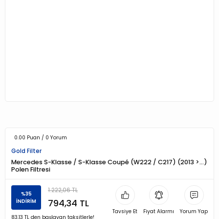
0.00 Puan / 0 Yorum
Gold Filter
Mercedes S-Klasse / S-Klasse Coupé (W222 / C217) (2013 >…)
Polen Filtresi
1.222,06 TL
%35
794,34 TL
İNDİRİM
Tavsiye Et
Fiyat Alarmı
Yorum Yap
83,13 TL den başlayan taksitlerle!