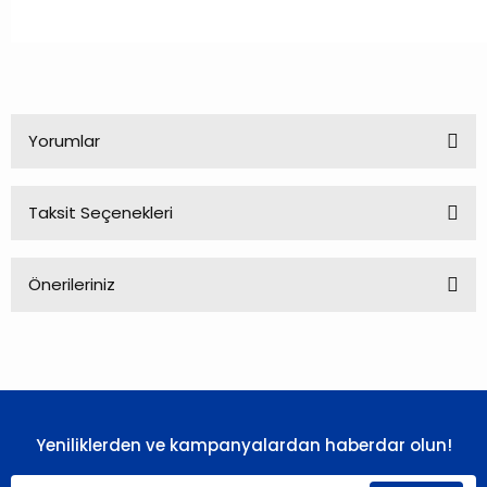
Yorumlar
Taksit Seçenekleri
Bu ürüne ilk yorumu siz yapın!
Önerileriniz
Yorum Yaz
Bu ürünün fiyat bilgisi, resim, ürün açıklamalarında ve diğer
konularda yetersiz gördüğünüz noktaları öneri formunu
kullanarak tarafımıza iletebilirsiniz.
Görüş ve önerileriniz için teşekkür ederiz.
Yeniliklerden ve kampanyalardan haberdar olun!
Ürün resmi kalitesiz, bozuk veya görüntülenemiyor.
Ürün açıklamasında eksik bilgiler bulunuyor.