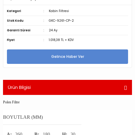
Kategori
Kabin Filtresi
Stok Kodu
GKC-9261-CP-2
Garanti Süresi
24 Ay
Fiyat
1.018,38 TL + KDV
Gelince Haber Ver
Ürün Bilgisi
Polen Filtre
BOYUTLAR (MM)
A:
260
B:
180
H:
30