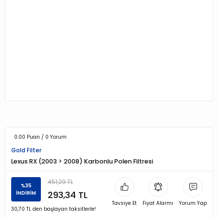
0.00 Puan / 0 Yorum
Gold Filter
Lexus RX (2003 > 2008) Karbonlu Polen Filtresi
451,29 TL
%35
293,34 TL
İNDİRİM
Tavsiye Et
Fiyat Alarmı
Yorum Yap
30,70 TL den başlayan taksitlerle!