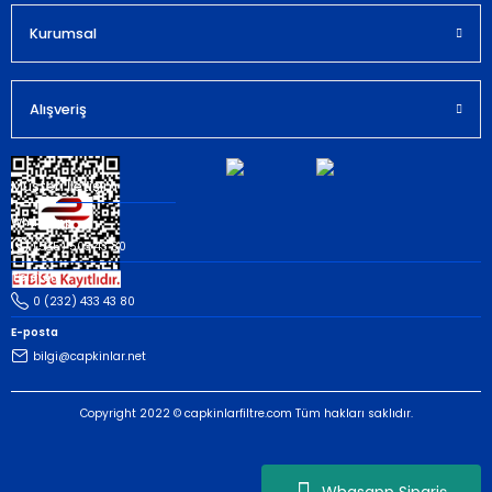
Kurumsal
Gönder
Alışveriş
Müşteri İletişim
Whatsapp
(535) 503 43 80
Telefon
0 (232) 433 43 80
E-posta
bilgi@capkinlar.net
Copyright 2022 © capkinlarfiltre.com Tüm hakları saklıdır.
Whasapp Sipariş