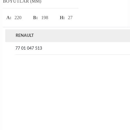
BOYUTLAR (MM)
A:
220
B:
198
H:
27
RENAULT
77 01 047 513