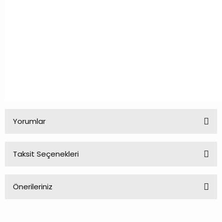
Yorumlar
Taksit Seçenekleri
Bu ürüne ilk yorumu siz yapın!
Önerileriniz
Yorum Yaz
Bu ürünün fiyat bilgisi, resim, ürün açıklamalarında ve diğer
konularda yetersiz gördüğünüz noktaları öneri formunu