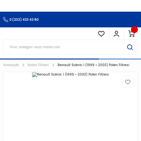
3.500 TL Ve Üzeri Alışverişlerinizde Kargo Ücretsiz !!!!!
0 (232) 433 43 80
Anasayfa
Kabin Filtresi
Renault Scénic I (1999 > 2003) Polen Filtresi