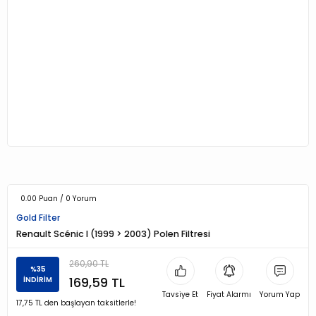
0.00 Puan / 0 Yorum
Gold Filter
Renault Scénic I (1999 > 2003) Polen Filtresi
260,90 TL
%35
169,59 TL
İNDİRİM
Tavsiye Et
Fiyat Alarmı
Yorum Yap
17,75 TL den başlayan taksitlerle!