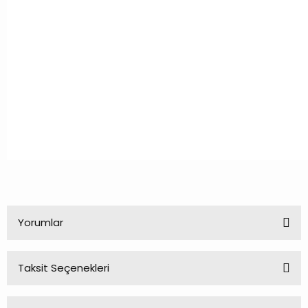
Yorumlar
Taksit Seçenekleri
Bu ürüne ilk yorumu siz yapın!