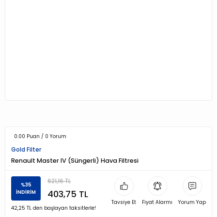
0.00 Puan / 0 Yorum
Gold Filter
Renault Master IV (Süngerli) Hava Filtresi
621,16 TL
%35
403,75 TL
İNDİRİM
Tavsiye Et
Fiyat Alarmı
Yorum Yap
42,25 TL den başlayan taksitlerle!