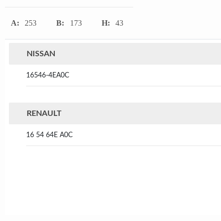
A:
253
B:
173
H:
43
NISSAN
16546-4EA0C
RENAULT
16 54 64E A0C