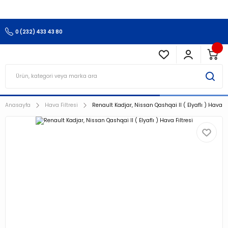
3.500 TL Ve Üzeri Alışverişlerinizde Kargo Ücretsiz !!!!!
0 (232) 433 43 80
Anasayfa
Hava Filtresi
Renault Kadjar, Nissan Qashqai II ( Elyaflı ) Hava Fi