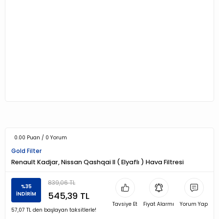
0.00 Puan / 0 Yorum
Gold Filter
Renault Kadjar, Nissan Qashqai II ( Elyaflı ) Hava Filtresi
839,06 TL
%35
545,39 TL
İNDİRİM
Tavsiye Et
Fiyat Alarmı
Yorum Yap
57,07 TL den başlayan taksitlerle!