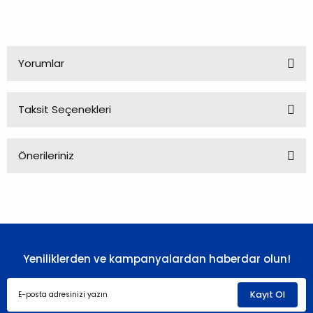
Yorumlar
Taksit Seçenekleri
Bu ürüne ilk yorumu siz yapın!
Önerileriniz
Yorum Yaz
Bu ürünün fiyat bilgisi, resim, ürün açıklamalarında ve diğer
konularda yetersiz gördüğünüz noktaları öneri formunu
kullanarak tarafımıza iletebilirsiniz.
Görüş ve önerileriniz için teşekkür ederiz.
Yeniliklerden ve kampanyalardan haberdar olun!
Ürün resmi kalitesiz, bozuk veya görüntülenemiyor.
Ürün açıklamasında eksik bilgiler bulunuyor.
Kayıt Ol
Ürün bilgilerinde hatalar bulunuyor.