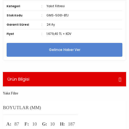
Kategori
Yakıt Filtresi
Stok Kodu
GMS-5061-BTJ
Garanti Süresi
24 Ay
Fiyat
1.679,40 TL + KDV
Gelince Haber Ver
Ürün Bilgisi
Yakıt Filtre
BOYUTLAR (MM)
A:
87
F:
10
G:
10
H:
187