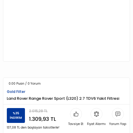
0.00 Puan / 0 Yorum
Gold Filter
Land Rover Range Rover Sport (L320) 2.7 TDV6 Yakıt Filtresi
2.015,28 TL
%35
1.309,93 TL
İNDİRİM
Tavsiye Et
Fiyat Alarmı
Yorum Yap
137,08 TL den başlayan taksitlerle!