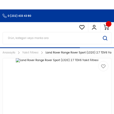
3.500 TL Ve Üzeri Alışverişlerinizde Kargo Ücretsiz !!!!!
0 (232) 433 43 80
Anasayfa
Yakıt Filtresi
Land Rover Range Rover Sport (L320) 2.7 TDV6 Yakıt 