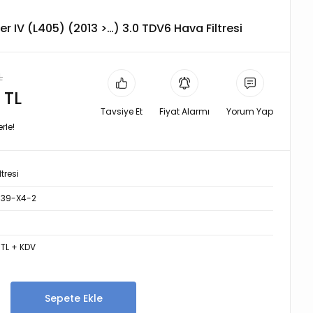
 IV (L405) (2013 >…) 3.0 TDV6 Hava Filtresi
L
 TL
Tavsiye Et
Fiyat Alarmı
Yorum Yap
rle!
tresi
39-X4-2
 TL + KDV
Sepete Ekle