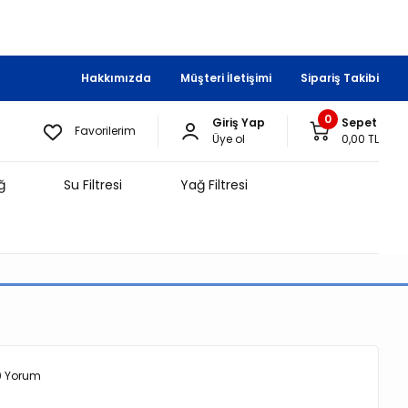
Hakkımızda
Müşteri İletişimi
Sipariş Takibi
0
Giriş Yap
Sepet
Favorilerim
Üye ol
0,00 TL
ğ
Su Filtresi
Yağ Filtresi
0 Yorum