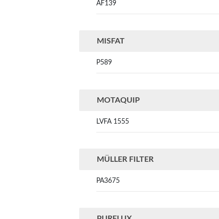
AF139
MISFAT
P589
MOTAQUIP
LVFA 1555
MÜLLER FILTER
PA3675
PURFLUX