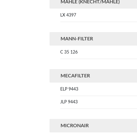
MAHLE (KNECHT/MAHLE)
LX 4397
MANN-FILTER
C 35 126
MECAFILTER
ELP 9443
JLP 9443
MICRONAIR