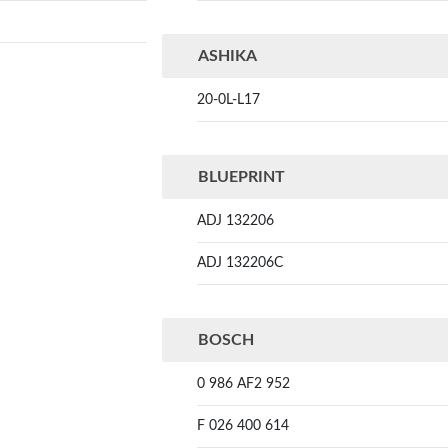
ASHIKA
20-0L-L17
BLUEPRINT
ADJ 132206
ADJ 132206C
BOSCH
0 986 AF2 952
F 026 400 614