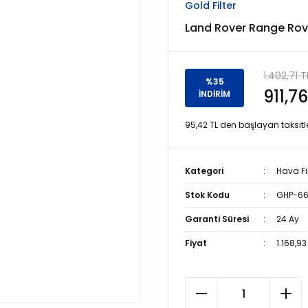
Gold Filter
Land Rover Range Rover
1.402,71 T
%35
911,76
İNDİRİM
95,42 TL den başlayan taksitle
Kategori
Hava Fil
Stok Kodu
GHP-66
Garanti Süresi
24 Ay
Fiyat
1.168,93