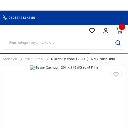
3.500 TL Ve Üzeri Alışverişlerinizde Kargo Ücretsiz !!!!!
0 (232) 433 43 80
Anasayfa
Yakıt Filtresi
Nissan Qashqai (2011 >…) 1.6 dCi Yakıt Filtre