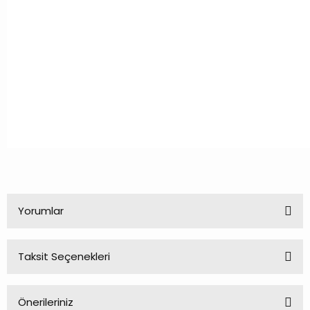
Yorumlar
Taksit Seçenekleri
Bu ürüne ilk yorumu siz yapın!
Önerileriniz
Yorum Yaz