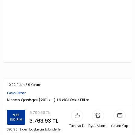
0.00 Puan / 0 Yorum
Gold Filter
Nissan Qashqai (2011 >…) 1.6 dCi Yakıt Filtre
5.790,66 TL
%35
3.763,93 TL
İNDİRİM
Tavsiye Et
Fiyat Alarmı
Yorum Yap
393,90 TL den başlayan taksitlerle!