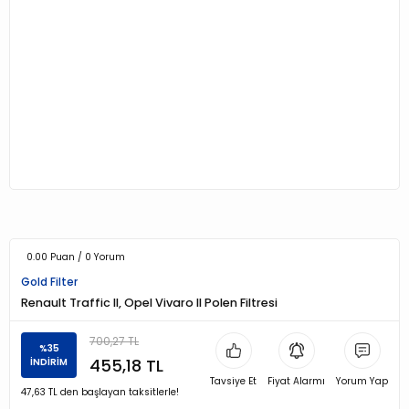
0.00 Puan / 0 Yorum
Gold Filter
Renault Traffic II, Opel Vivaro II Polen Filtresi
700,27 TL
%35
455,18 TL
İNDİRİM
Tavsiye Et
Fiyat Alarmı
Yorum Yap
47,63 TL den başlayan taksitlerle!