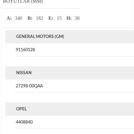
BOYUTLAR (MM)
A:
340
B:
182
E:
15
H:
30
GENERAL MOTORS (GM)
91160128
NISSAN
27298-00QAA
OPEL
4408840