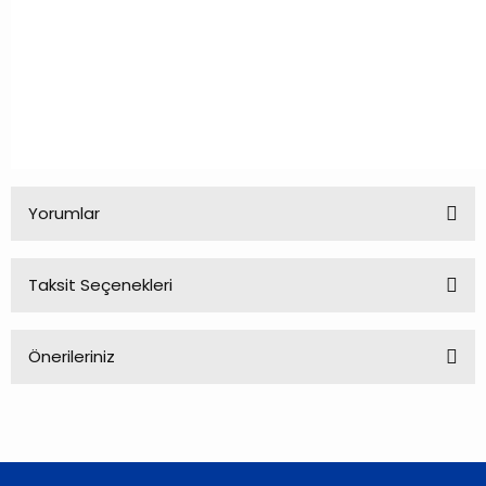
Yorumlar
Taksit Seçenekleri
Bu ürüne ilk yorumu siz yapın!
Önerileriniz
Yorum Yaz
Bu ürünün fiyat bilgisi, resim, ürün açıklamalarında ve diğer
konularda yetersiz gördüğünüz noktaları öneri formunu
kullanarak tarafımıza iletebilirsiniz.
Görüş ve önerileriniz için teşekkür ederiz.