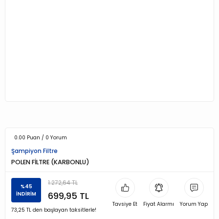
0.00 Puan / 0 Yorum
Şampiyon Filtre
POLEN FİLTRE (KARBONLU)
1.272,64 TL
%45
699,95 TL
İNDİRİM
Tavsiye Et
Fiyat Alarmı
Yorum Yap
73,25 TL den başlayan taksitlerle!