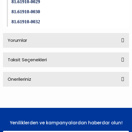
81.61910-0029
81.61910-0030
81.61910-0032
Yorumlar
Taksit Seçenekleri
Bu ürüne ilk yorumu siz yapın!
Önerileriniz
Yorum Yaz
Bu ürünün fiyat bilgisi, resim, ürün açıklamalarında ve diğer
konularda yetersiz gördüğünüz noktaları öneri formunu
kullanarak tarafımıza iletebilirsiniz.
Görüş ve önerileriniz için teşekkür ederiz.
Yeniliklerden ve kampanyalardan haberdar olun!
Ürün resmi kalitesiz, bozuk veya görüntülenemiyor.