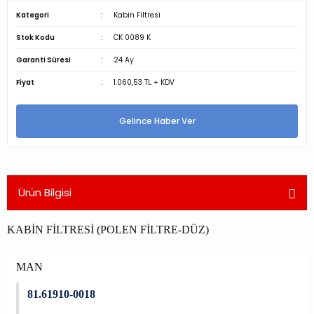
Kategori
Kabin Filtresi
Stok Kodu
CK 0089 K
Garanti Süresi
24 Ay
Fiyat
1.060,53 TL + KDV
Gelince Haber Ver
Ürün Bilgisi
KABİN FİLTRESİ (POLEN FİLTRE-DÜZ)
MAN
81.61910-0018