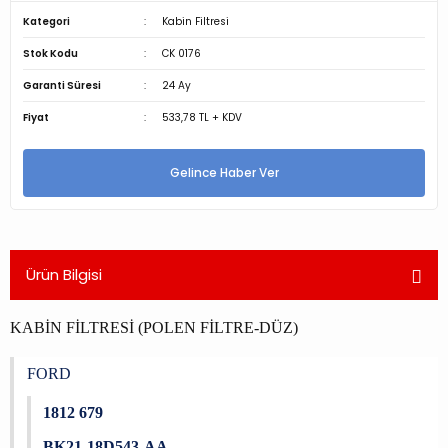
Kategori
Kabin Filtresi
Stok Kodu
CK 0176
Garanti Süresi
24 Ay
Fiyat
533,78 TL + KDV
Gelince Haber Ver
Ürün Bilgisi
KABİN FİLTRESİ (POLEN FİLTRE-DÜZ)
FORD
1812 679
BK21-18D543-AA