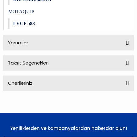
MOTAQUIP
LVCF 583
Yorumlar
Taksit Seçenekleri
Bu ürüne ilk yorumu siz yapın!
Önerileriniz
Yorum Yaz
Bu ürünün fiyat bilgisi, resim, ürün açıklamalarında ve diğer
konularda yetersiz gördüğünüz noktaları öneri formunu
kullanarak tarafımıza iletebilirsiniz.
Görüş ve önerileriniz için teşekkür ederiz.
Yeniliklerden ve kampanyalardan haberdar olun!
Ürün resmi kalitesiz, bozuk veya görüntülenemiyor.