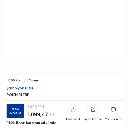
0.00 Puan / 0 Yorum
Şampiyon Filtre
POLEN FİLTRE
1.999,03 TL
%45
1.099,47 TL
İNDİRİM
Tavsiye Et
Fiyat Alarmı
Yorum Yap
115,06 TL den başlayan taksitlerle!