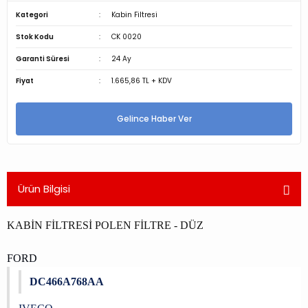
Kategori
Kabin Filtresi
Stok Kodu
CK 0020
Garanti Süresi
24 Ay
Fiyat
1.665,86 TL + KDV
Gelince Haber Ver
Ürün Bilgisi
KABİN FİLTRESİ POLEN FİLTRE - DÜZ
FORD
DC466A768AA