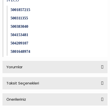
IVECO
5001857215
500311355
500383040
504153481
504209107
5801648974
Yorumlar
Taksit Seçenekleri
Bu ürüne ilk yorumu siz yapın!
Önerileriniz
Yorum Yaz