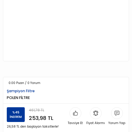
0.00 Puan / 0 Yorum
Şampiyon Filtre
POLEN FİLTRE
461,78 TL
%45
253,98 TL
İNDİRİM
Tavsiye Et
Fiyat Alarmı
Yorum Yap
26,58 TL den başlayan taksitlerle!