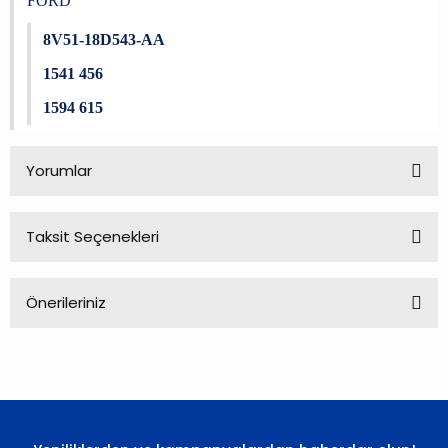
FORD
8V51-18D543-AA
1541 456
1594 615
Yorumlar
Taksit Seçenekleri
Bu ürüne ilk yorumu siz yapın!
Önerileriniz
Yorum Yaz
Bu ürünün fiyat bilgisi, resim, ürün açıklamalarında ve diğer
konularda yetersiz gördüğünüz noktaları öneri formunu
kullanarak tarafımıza iletebilirsiniz.
Görüş ve önerileriniz için teşekkür ederiz.