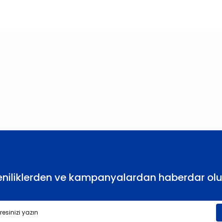
larda yetersiz gördüğünüz noktaları öneri formunu kullanarak tarafımıza
Bu ürüne ilk yorumu siz yapın!
Yorum Yaz
eniliklerden ve kampanyalardan haberdar olu