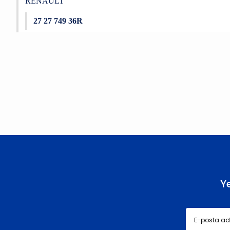
RENAULT
27 27 749 36R
Bu ürünün fiyat bilgisi, resim, ürün açıklamalarında ve diğer konu
Görüş ve önerileriniz için teşekkür ederiz.
Ürün resmi kalitesiz, bozuk veya görüntülenemiyor.
Ürün açıklamasında eksik bilgiler bulunuyor.
Ürün bilgilerinde hatalar bulunuyor.
Ürün fiyatı diğer sitelerden daha pahalı.
Bu ürüne benzer farklı alternatifler olmalı.
Y