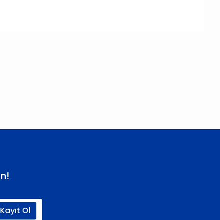
 iletebilirsiniz.
n!
Kayıt Ol